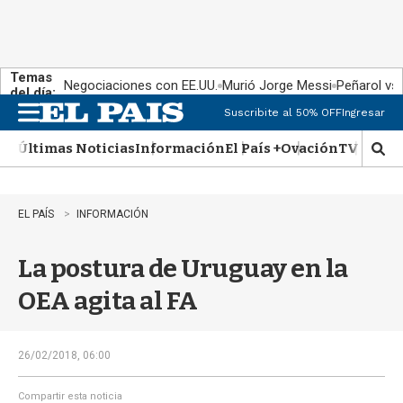
Temas
Negociaciones con EE.UU.
Murió Jorge Messi
Peñarol vs
del día:
Suscribite al 50% OFF
Ingresar
M
e
Últimas Noticias
Información
El País +
Ovación
TV Show
n
M
u
o
s
t
EL PAÍS
INFORMACIÓN
r
a
La postura de Uruguay en la
r
b
OEA agita al FA
�
s
q
u
26/02/2018, 06:00
e
d
Compartir esta noticia