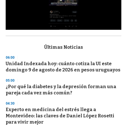
0
s
e
c
Últimas Noticias
o
n
06:00
d
Unidad Indexada hoy: cuánto cotiza la UI este
s
o
domingo 9 de agosto de 2026 en pesos uruguayos
f
3
05:00
3
s
¿Por qué la diabetes y la depresión forman una
e
pareja cada vez más común?
c
o
04:30
n
d
Experto en medicina del estrés llega a
s
Montevideo: las claves de Daniel López Rosetti
para vivir mejor