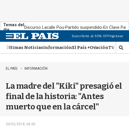
Temas del
Discurso Lacalle Pou
Partido suspendido
En Clave País
día:
Suscribite al 50% OFF
Ingresar
M
e
Últimas Noticias
Información
El País +
Ovación
TV Show
n
M
u
o
s
t
EL PAÍS
INFORMACIÓN
r
a
La madre del "Kiki" presagió el
r
b
final de la historia: "Antes
�
s
muerto que en la cárcel"
q
u
e
d
20/02/2018, 06:00