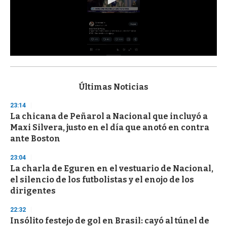
0
s
e
c
Últimas Noticias
o
n
23:14
d
La chicana de Peñarol a Nacional que incluyó a
s
o
Maxi Silvera, justo en el día que anotó en contra
f
ante Boston
3
3
s
23:04
e
La charla de Eguren en el vestuario de Nacional,
c
el silencio de los futbolistas y el enojo de los
o
n
dirigentes
d
s
22:32
Insólito festejo de gol en Brasil: cayó al túnel de