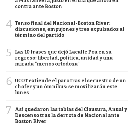
a Maxi Silvera, justo en el día que anotó en
contra ante Boston
4
Tenso final del Nacional-Boston River:
discusiones, empujones y tres expulsados al
término del partido
5
Las 10 frases que dejó Lacalle Pou en su
regreso: libertad, política, unidad y una
mirada “menos ortodoxa”
6
UCOT extiende el paro tras el secuestro de un
chofer y un ómnibus: se movilizarán este
lunes
7
Así quedaron las tablas del Clausura, Anual y
Descenso tras la derrota de Nacional ante
Boston River