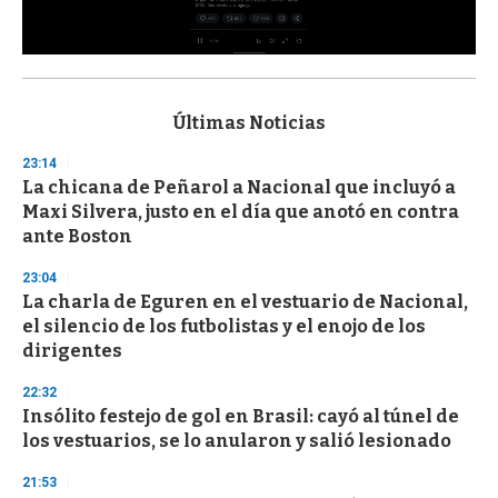
0
s
e
c
Últimas Noticias
o
n
23:14
d
La chicana de Peñarol a Nacional que incluyó a
s
o
Maxi Silvera, justo en el día que anotó en contra
f
ante Boston
3
3
s
23:04
e
La charla de Eguren en el vestuario de Nacional,
c
el silencio de los futbolistas y el enojo de los
o
n
dirigentes
d
s
22:32
Insólito festejo de gol en Brasil: cayó al túnel de
los vestuarios, se lo anularon y salió lesionado
21:53