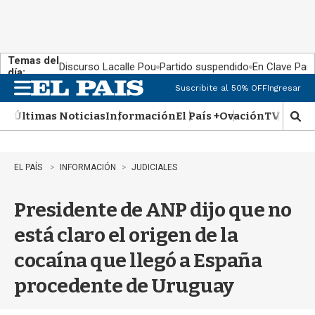
Temas del
Discurso Lacalle Pou
Partido suspendido
En Clave País
día:
Suscribite al 50% OFF
Ingresar
M
e
Últimas Noticias
Información
El País +
Ovación
TV Show
n
M
u
o
s
t
EL PAÍS
INFORMACIÓN
JUDICIALES
r
a
Presidente de ANP dijo que no
r
b
está claro el origen de la
�
s
cocaína que llegó a España
q
u
procedente de Uruguay
e
d