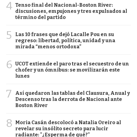
4
Tenso final del Nacional-Boston River:
discusiones, empujones y tres expulsados al
término del partido
5
Las 10 frases que dejó Lacalle Pou en su
regreso: libertad, política, unidad y una
mirada “menos ortodoxa”
6
UCOT extiende el paro tras el secuestro de un
chofer y un ómnibus: se movilizarán este
lunes
7
Así quedaron las tablas del Clausura, Anual y
Descenso tras la derrota de Nacional ante
Boston River
8
Moria Casán descolocó a Natalia Oreiro al
revelar su insólito secreto para lucir
radiante: "¿Esperma de qué?"