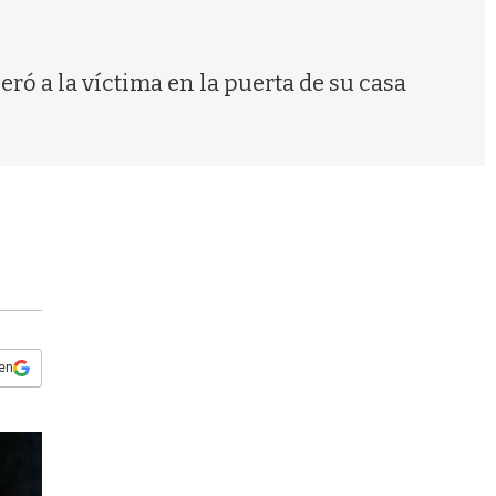
s
q
u
e
ró a la víctima en la puerta de su casa
d
a
 en