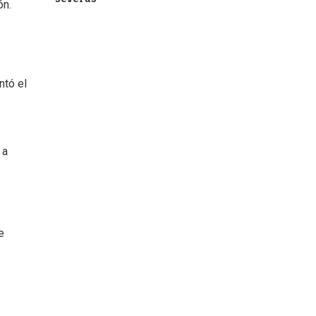
ón.
ntó el
 a
e