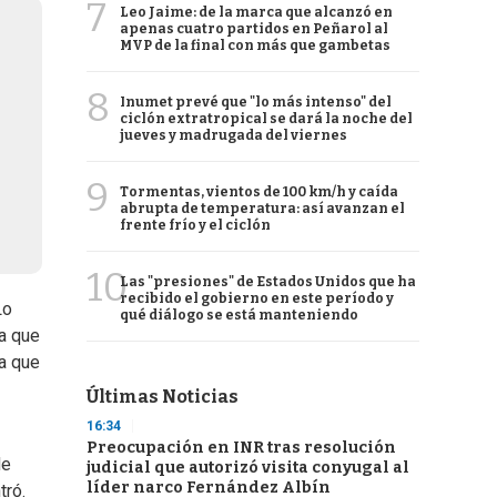
7
Leo Jaime: de la marca que alcanzó en
apenas cuatro partidos en Peñarol al
MVP de la final con más que gambetas
8
Inumet prevé que "lo más intenso" del
ciclón extratropical se dará la noche del
jueves y madrugada del viernes
9
Tormentas, vientos de 100 km/h y caída
abrupta de temperatura: así avanzan el
frente frío y el ciclón
10
Las "presiones" de Estados Unidos que ha
recibido el gobierno en este período y
Lo
qué diálogo se está manteniendo
 a que
a que
Últimas Noticias
16:34
Preocupación en INR tras resolución
de
judicial que autorizó visita conyugal al
líder narco Fernández Albín
tró.