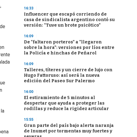
,
16:33
Influencer que escapó corriendo de
casa de sindicalista argentino contó su
versión: "Tuve un brote psicótico"
 de
16:09
De "faltaron porteros" a "llegaron
 en
sobre la hora": versiones por líos entre
la Policía e hinchas de Peñarol
rente
alada
16:09
Talleres, títeres y un cierre de lujo con
Hugo Fattoruso: así será la nueva
edición del Paseo Sur Palermo
que
on
16:00
El estiramiento de 5 minutos al
despertar que ayuda a proteger las
rodillas y reduce la rigidez articular
 la
15:55
Gran parte del país bajo alerta naranja
de Inumet por tormentas muy fuertes y
 pena
severas