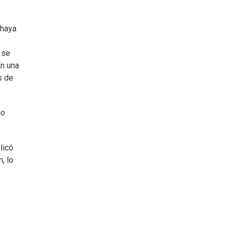
 haya
 se
En una
s de
lo
licó
, lo