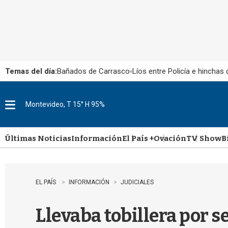
Temas del día:
Bañados de Carrasco
Líos entre Policía e hinchas
Montevideo, T 15° H 95%
M
e
n
u
Últimas Noticias
Información
El País +
Ovación
TV Show
B
EL PAÍS
INFORMACIÓN
JUDICIALES
Llevaba tobillera por s