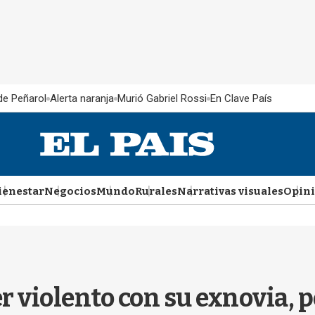
 de Peñarol
Alerta naranja
Murió Gabriel Rossi
En Clave País
ienestar
Negocios
Mundo
Rurales
Narrativas visuales
Opin
er violento con su exnovia, p