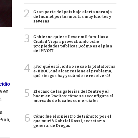
2
Gran parte del país bajo alerta naranja
de Inumet por tormentas muy fuertes y
severas
3
Gobierno quiere llevar mil familias a
Ciudad Vieja aprovechando ocho
propiedades públicas: ¿cómo es el plan
del MVOT?
4
¿Por qué está lenta o se cae la plataforma
e-BROU, qué alcance tiene el problema,
qué riesgos hay y cuándo se resolverá?
cidio
5
a en
El ocaso de las galerías del Centro y el
boom en Pocitos: cómo se reconfigura el
a.
mercado de locales comerciales
ra
6
Cómo fue el siniestro de tránsito por el
Pioli
,
que murió Gabriel Rossi, secretario
general de Drogas