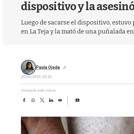
dispositivo y la asesin
Luego de sacarse el dispositivo, estuvo
en La Teja y la mató de una puñalada en
Paula Ojeda
20/05/2025, 03:50
Compartir esta noticia
F
W
T
L
E
a
h
w
i
m
c
a
i
n
a
e
t
t
k
i
b
s
t
e
l
o
A
e
d