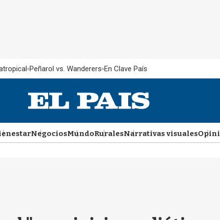
atropical
Peñarol vs. Wanderers
En Clave País
ienestar
Negocios
Mundo
Rurales
Narrativas visuales
Opin