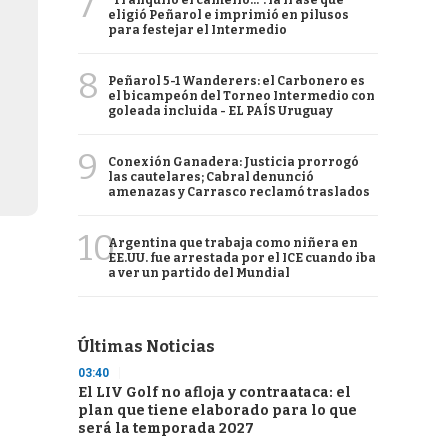
7
"Tranquilo el camello...": la frase que
eligió Peñarol e imprimió en pilusos
para festejar el Intermedio
8
Peñarol 5-1 Wanderers: el Carbonero es
el bicampeón del Torneo Intermedio con
goleada incluida - EL PAÍS Uruguay
9
Conexión Ganadera: Justicia prorrogó
las cautelares; Cabral denunció
amenazas y Carrasco reclamó traslados
10
Argentina que trabaja como niñera en
EE.UU. fue arrestada por el ICE cuando iba
a ver un partido del Mundial
Últimas Noticias
03:40
El LIV Golf no afloja y contraataca: el
plan que tiene elaborado para lo que
será la temporada 2027