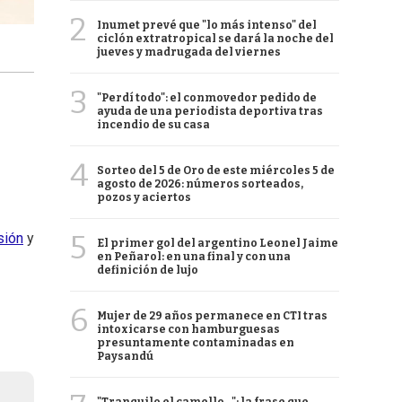
2
Inumet prevé que "lo más intenso" del
ciclón extratropical se dará la noche del
jueves y madrugada del viernes
3
"Perdí todo": el conmovedor pedido de
ayuda de una periodista deportiva tras
incendio de su casa
4
Sorteo del 5 de Oro de este miércoles 5 de
agosto de 2026: números sorteados,
pozos y aciertos
5
sión
y
El primer gol del argentino Leonel Jaime
en Peñarol: en una final y con una
definición de lujo
6
Mujer de 29 años permanece en CTI tras
intoxicarse con hamburguesas
presuntamente contaminadas en
Paysandú