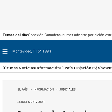
Temas del día:
Conexión Ganadera
Inumet advierte por ciclón extr
Montevideo, T 15° H 89%
M
e
n
u
Últimas Noticias
Información
El País +
Ovación
TV Show
B
EL PAÍS
INFORMACIÓN
JUDICIALES
JUICIO ABREVIADO