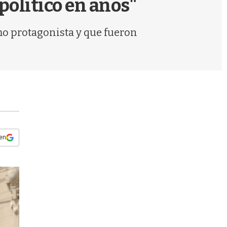
 político en años"
s
q
u
mo protagonista y que fueron
e
d
a
 en