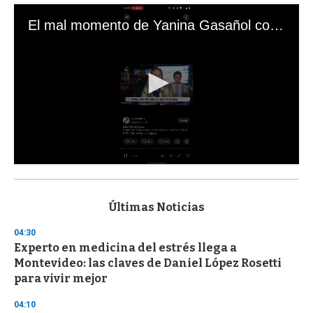
El mal momento de Yanina Gasañol con un hincha argentino en "Subrayado"
0
s
e
c
Últimas Noticias
o
n
04:30
d
Experto en medicina del estrés llega a
s
o
Montevideo: las claves de Daniel López Rosetti
f
para vivir mejor
3
3
s
04:10