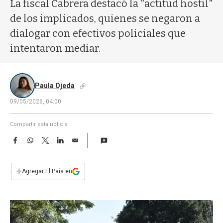
a
La fiscal Cabrera destacó la "actitud hostil"
de los implicados, quienes se negaron a
dialogar con efectivos policiales que
intentaron mediar.
Paula Ojeda
09/05/2026, 04:00
Compartir esta noticia
F
W
T
L
E
a
h
w
i
m
c
a
i
n
a
e
t
t
k
i
+
Agregar El País en
b
s
t
e
l
o
A
e
d
o
p
r
I
k
p
n