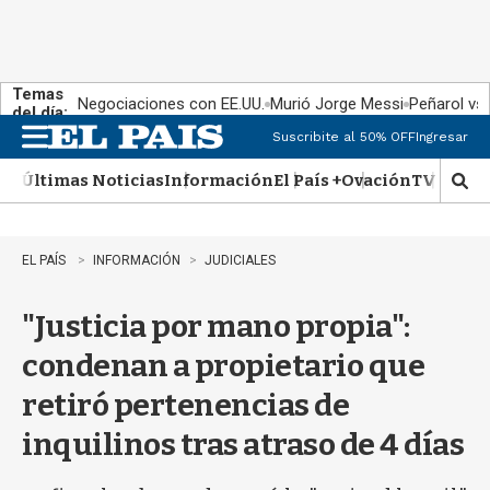
Temas
Negociaciones con EE.UU.
Murió Jorge Messi
Peñarol vs
del día:
Suscribite al 50% OFF
Ingresar
M
e
Últimas Noticias
Información
El País +
Ovación
TV Show
n
M
u
o
s
t
EL PAÍS
INFORMACIÓN
JUDICIALES
r
a
"Justicia por mano propia":
r
b
condenan a propietario que
�
s
retiró pertenencias de
q
u
inquilinos tras atraso de 4 días
e
d