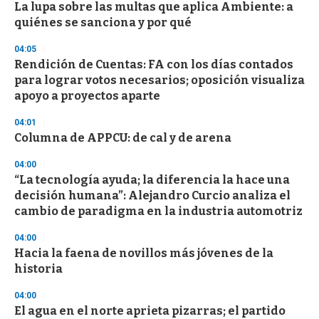
e
La lupa sobre las multas que aplica Ambiente: a
c
quiénes se sanciona y por qué
o
n
d
04:05
s
Rendición de Cuentas: FA con los días contados
para lograr votos necesarios; oposición visualiza
apoyo a proyectos aparte
04:01
Columna de APPCU: de cal y de arena
04:00
“La tecnología ayuda; la diferencia la hace una
decisión humana”: Alejandro Curcio analiza el
cambio de paradigma en la industria automotriz
04:00
Hacia la faena de novillos más jóvenes de la
historia
04:00
El agua en el norte aprieta pizarras; el partido