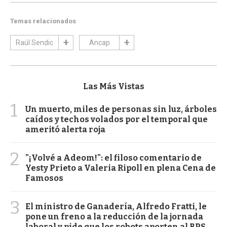
Temas relacionados
Raúl Sendic
Ancap
Las Más Vistas
1
Un muerto, miles de personas sin luz, árboles
caídos y techos volados por el temporal que
ameritó alerta roja
2
"¡Volvé a Adeom!": el filoso comentario de
Yesty Prieto a Valeria Ripoll en plena Cena de
Famosos
3
El ministro de Ganadería, Alfredo Fratti, le
pone un freno a la reducción de la jornada
laboral y pide que los robots aporten al BPS