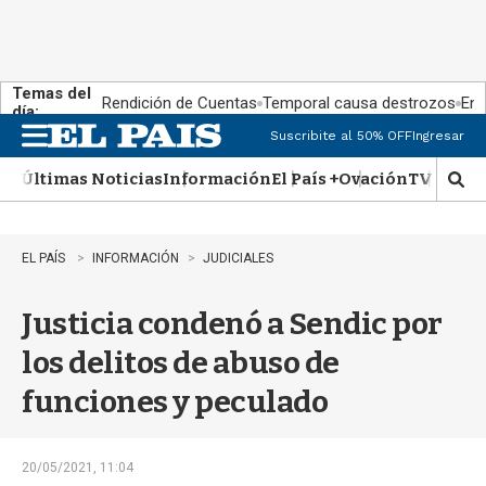
Temas del
Rendición de Cuentas
Temporal causa destrozos
En 
día:
Suscribite al 50% OFF
Ingresar
M
e
Últimas Noticias
Información
El País +
Ovación
TV Show
n
M
u
o
s
t
EL PAÍS
INFORMACIÓN
JUDICIALES
r
a
Justicia condenó a Sendic por
r
b
los delitos de abuso de
�
s
funciones y peculado
q
u
e
d
20/05/2021, 11:04