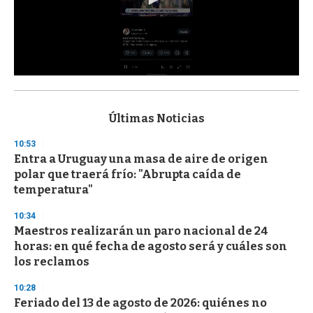
0
s
e
c
Últimas Noticias
o
n
10:53
d
Entra a Uruguay una masa de aire de origen
s
o
polar que traerá frío: "Abrupta caída de
f
temperatura"
3
3
s
10:34
e
Maestros realizarán un paro nacional de 24
c
horas: en qué fecha de agosto será y cuáles son
o
n
los reclamos
d
s
10:28
Feriado del 13 de agosto de 2026: quiénes no