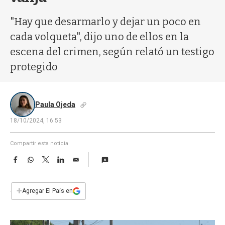
a
"Hay que desarmarlo y dejar un poco en
cada volqueta", dijo uno de ellos en la
escena del crimen, según relató un testigo
protegido
Paula Ojeda
18/10/2024, 16:53
Compartir esta noticia
F
W
T
L
E
a
h
w
i
m
c
a
i
n
a
e
t
t
k
i
+
Agregar El País en
b
s
t
e
l
o
A
e
d
o
p
r
I