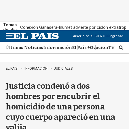
Temas
Conexión Ganadera
Inumet advierte por ciclón extratropi
del día:
Suscribite al 50% OFF
Ingresar
M
e
Últimas Noticias
Información
El País +
Ovación
TV Show
n
M
u
o
s
t
EL PAÍS
INFORMACIÓN
JUDICIALES
r
a
Justicia condenó a dos
r
b
hombres por encubrir el
�
s
homicidio de una persona
q
u
cuyo cuerpo apareció en una
e
d
valija