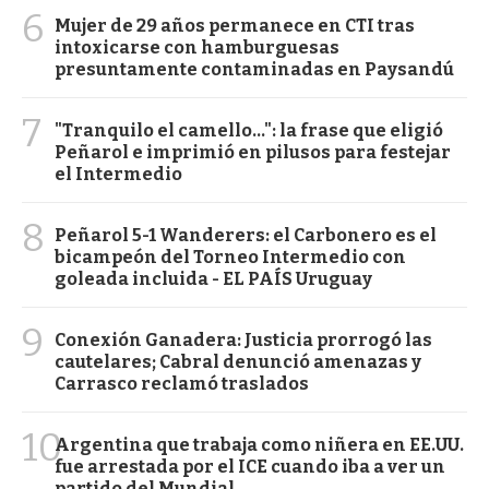
6
Mujer de 29 años permanece en CTI tras
intoxicarse con hamburguesas
presuntamente contaminadas en Paysandú
7
"Tranquilo el camello...": la frase que eligió
Peñarol e imprimió en pilusos para festejar
el Intermedio
8
Peñarol 5-1 Wanderers: el Carbonero es el
bicampeón del Torneo Intermedio con
goleada incluida - EL PAÍS Uruguay
9
Conexión Ganadera: Justicia prorrogó las
cautelares; Cabral denunció amenazas y
Carrasco reclamó traslados
10
Argentina que trabaja como niñera en EE.UU.
fue arrestada por el ICE cuando iba a ver un
partido del Mundial