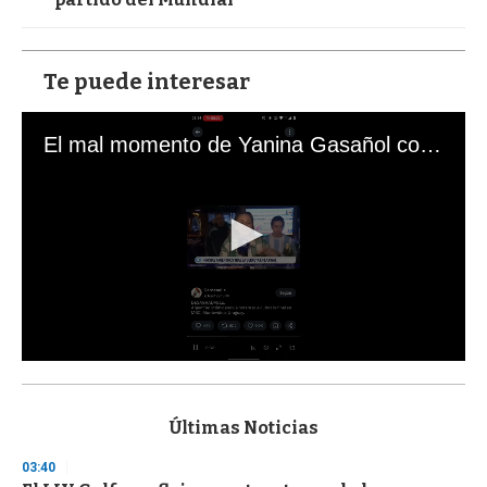
Te puede interesar
El mal momento de Yanina Gasañol con un hincha argentino en "Subrayado"
0
s
e
c
Últimas Noticias
o
n
03:40
d