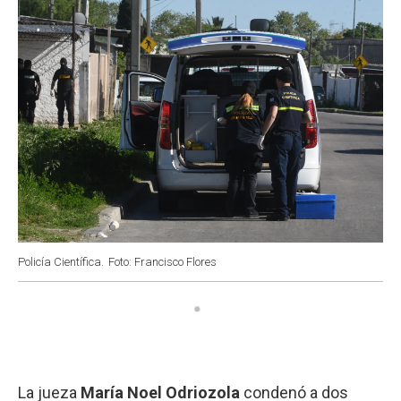
k
p
n
Policía Científica.
Foto: Francisco Flores
La jueza
María Noel Odriozola
condenó a dos