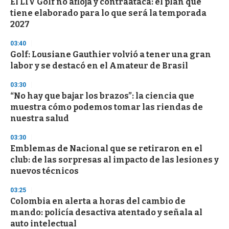
El LIV Golf no afloja y contraataca: el plan que
s
o
tiene elaborado para lo que será la temporada
f
2027
3
3
s
03:40
e
Golf: Lousiane Gauthier volvió a tener una gran
c
labor y se destacó en el Amateur de Brasil
o
n
d
03:30
s
“No hay que bajar los brazos”: la ciencia que
muestra cómo podemos tomar las riendas de
nuestra salud
03:30
Emblemas de Nacional que se retiraron en el
club: de las sorpresas al impacto de las lesiones y
nuevos técnicos
03:25
Colombia en alerta a horas del cambio de
mando: policía desactiva atentado y señala al
auto intelectual