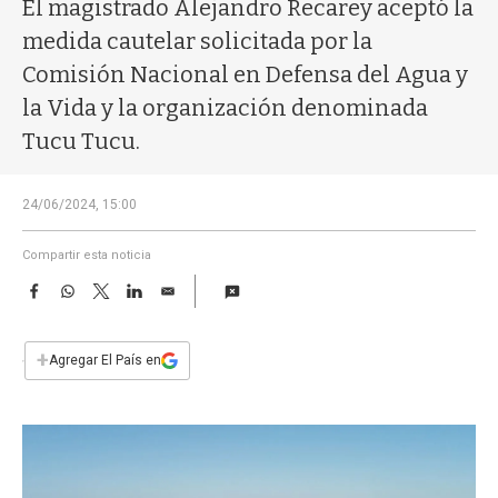
a
El magistrado Alejandro Recarey aceptó la
medida cautelar solicitada por la
Comisión Nacional en Defensa del Agua y
la Vida y la organización denominada
Tucu Tucu.
24/06/2024, 15:00
Compartir esta noticia
F
W
T
L
E
a
h
w
i
m
c
a
i
n
a
e
t
t
k
i
+
Agregar El País en
b
s
t
e
l
o
A
e
d
o
p
r
I
k
p
n