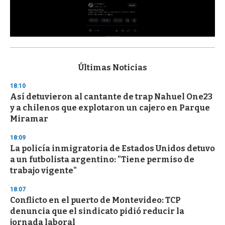
0
s
e
c
Últimas Noticias
o
n
18:10
d
Así detuvieron al cantante de trap Nahuel One23
s
o
y a chilenos que explotaron un cajero en Parque
f
Miramar
3
3
s
18:09
e
La policía inmigratoria de Estados Unidos detuvo
c
a un futbolista argentino: "Tiene permiso de
o
n
trabajo vigente"
d
s
18:07
Conflicto en el puerto de Montevideo: TCP
denuncia que el sindicato pidió reducir la
jornada laboral