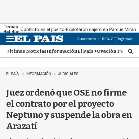
Temas
Conflicto en el puerto
Explotaron cajero en Parque Miram
del día:
Suscribite al 50% OFF
Ingresar
M
e
Últimas Noticias
Información
El País +
Ovación
TV Show
n
M
u
o
s
t
EL PAÍS
INFORMACIÓN
JUDICIALES
r
a
Juez ordenó que OSE no firme
r
b
el contrato por el proyecto
�
s
Neptuno y suspende la obra en
q
u
Arazatí
e
d