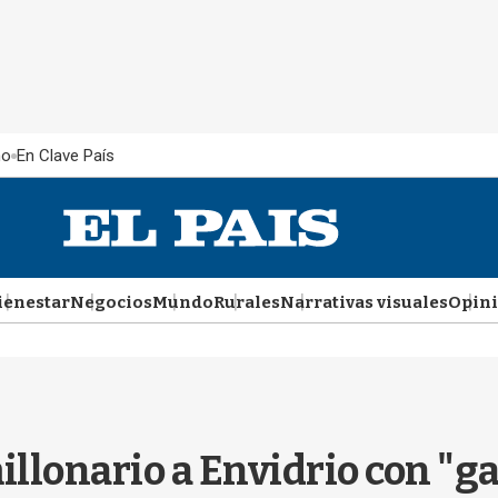
ño
En Clave País
ienestar
Negocios
Mundo
Rurales
Narrativas visuales
Opin
llonario a Envidrio con "ga