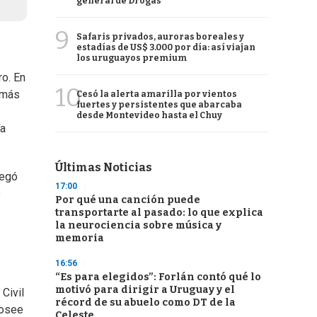
general de Drogas
9
Safaris privados, auroras boreales y
estadías de US$ 3.000 por día: así viajan
los uruguayos premium
ro. En
10
 más
Cesó la alerta amarilla por vientos
fuertes y persistentes que abarcaba
desde Montevideo hasta el Chuy
ía
Últimas Noticias
regó
17:00
o
Por qué una canción puede
transportarte al pasado: lo que explica
la neurociencia sobre música y
memoria
16:56
“Es para elegidos”: Forlán contó qué lo
motivó para dirigir a Uruguay y el
Civil
récord de su abuelo como DT de la
posee
Celeste