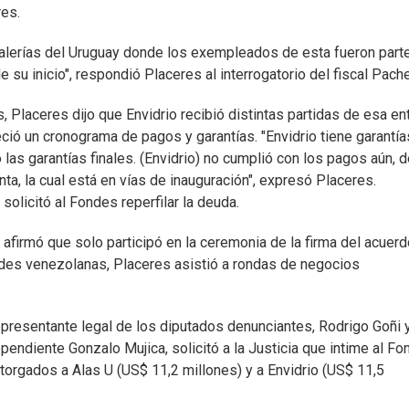
res.
talerías del Uruguay donde los exempleados de esta fueron part
 su inicio", respondió Placeres al interrogatorio del fiscal Pach
Placeres dijo que Envidrio recibió distintas partidas de esa en
ció un cronograma de pagos y garantías. "Envidrio tiene garantía
 las garantías finales. (Envidrio) no cumplió con los pagos aún, 
nta, la cual está en vías de inauguración", expresó Placeres.
olicitó al Fondes reperfilar la deuda.
firmó que solo participó en la ceremonia de la firma del acuerd
dades venezolanas, Placeres asistió a rondas de negocios
epresentante legal de los diputados denunciantes, Rodrigo Goñi 
pendiente Gonzalo Mujica, solicitó a la Justicia que intime al F
rgados a Alas U (US$ 11,2 millones) y a Envidrio (US$ 11,5