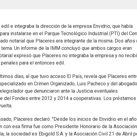
dil e integraba la dirección de la empresa Envidrio, que había
ara instalarse en el Parque Tecnológico Industrial (PTI) del Cer
icado notarial que Placeres era integrante de la misma. Dos años
el tema. Un informe de la IMM concluyó que ambos cargos eran
notarial expresó que Placeres no integraba la empresa y no recib
 penales para el entonces edil.
últimos días, al que tuvo acceso El País, revela que Placeres ent
 especializado en Crimen Organizado, Luis Pacheco y del abogad
xlegislador que denunciaron ante la Justicia eventuales
rte del Fondes entre 2012 y 2014 a cooperativas. Los préstamos
uelta.
sado, Placeres declaró: "Desde los inicios de Envidrio en el año
ón con esa firma fue como Presidente Honorario de la Asociación 
ía, la sociedad es Ebigold S.A. y la Asociación Civil 21 de Abril 