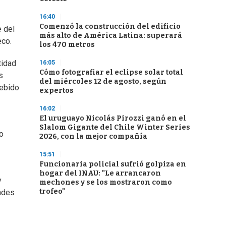
16:40
Comenzó la construcción del edificio
e del
más alto de América Latina: superará
eco.
los 470 metros
tidad
16:05
Cómo fotografiar el eclipse solar total
s
del miércoles 12 de agosto, según
debido
expertos
16:02
El uruguayo Nicolás Pirozzi ganó en el
Slalom Gigante del Chile Winter Series
o
2026, con la mejor compañía
15:51
Funcionaria policial sufrió golpiza en
hogar del INAU: "Le arrancaron
y
mechones y se los mostraron como
trofeo"
ondes