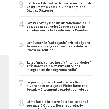
3
"¡Volvé a Adeom!": el filoso comentario de
Yesty Prieto a Valeria Ripoll en plena
Cena de Famosos
4
Con Perrone y Manini distanciados, el FA
no tiene asegurados los votos para la
aprobación de la Rendición de Cuentas
5
Conductor de "Subrayado" criticó el paro
de maestros y generó un fuerte debate:
"No tiene sentido"
6
Entre "mal compañero" y "mal perdedor",
altísima tensión en vivo entre dos
integrantes de programa radial
7
La paradoja en la frontera con Brasil:
Rivera no construye edificios hace una
década y Livramento explota con obras
8
Cómo fue el siniestro de tránsito por el
que murió Gabriel Rossi, secretario