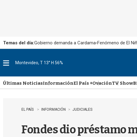
Temas del día:
Gobierno demanda a Cardama
Fenómeno de El Ni
Montevideo, T 13° H 56%
M
e
n
u
Últimas Noticias
Información
El País +
Ovación
TV Show
B
EL PAÍS
INFORMACIÓN
JUDICIALES
Fondes dio préstamo mi