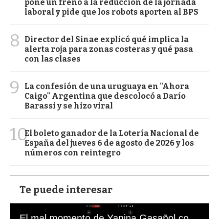
pone un freno a la reducción de la jornada
laboral y pide que los robots aporten al BPS
8
Director del Sinae explicó qué implica la
alerta roja para zonas costeras y qué pasa
con las clases
9
La confesión de una uruguaya en "Ahora
Caigo" Argentina que descolocó a Darío
Barassi y se hizo viral
10
El boleto ganador de la Lotería Nacional de
España del jueves 6 de agosto de 2026 y los
números con reintegro
Te puede interesar
El mal momento de Yanina Gasañol con un hincha argentino en "Subrayado"