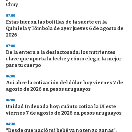
n
Chuy
d
s
07:00
Estas fueron las bolillas de la suerte en la
Quiniela y Tómbola de ayer jueves 6 de agosto de
2026
07:00
De la entera a la deslactosada: los nutrientes
clave que aporta la leche y cómo elegir la mejor
para tu cuerpo
06:00
Así abre la cotización del dólar hoy viernes 7 de
agosto de 2026 en pesos uruguayos
06:00
Unidad Indexada hoy: cuánto cotiza la UI este
viernes 7 de agosto de 2026 en pesos uruguayos
04:30
“Desde que nació mi bebé ya no tengo ganas”: