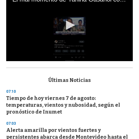
0
s
e
c
Últimas Noticias
o
n
07:10
d
Tiempo de hoy viernes 7 de agosto:
s
o
temperaturas, vientos y nubosidad, según el
f
pronóstico de Inumet
3
3
s
07:03
e
Alerta amarilla por vientos fuertes y
c
persistentes abarca desde Montevideo hasta el
o