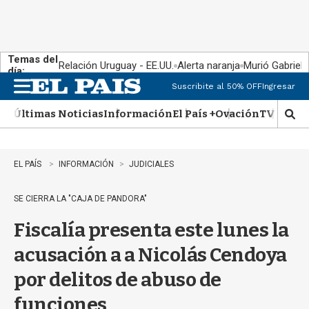
Temas del
Relación Uruguay - EE.UU.
Alerta naranja
Murió Gabriel 
día:
Suscribite al 50% OFF
Ingresar
M
e
Últimas Noticias
Información
El País +
Ovación
TV Show
n
M
u
o
s
t
EL PAÍS
INFORMACIÓN
JUDICIALES
r
a
SE CIERRA LA "CAJA DE PANDORA"
r
b
Fiscalía presenta este lunes la
�
s
acusación a a Nicolás Cendoya
q
u
por delitos de abuso de
e
d
funciones