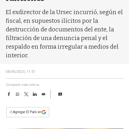
a
El exdirector de la Ursec incurrió, según el
fiscal, en supuestos ilícitos por la
destrucción de documentos del ente, la
filtración de una denuncia penal y el
respaldo en forma irregular a medios del
interior.
08/05/2023, 11:37
Compartir esta noticia
F
W
T
L
E
a
h
w
i
m
c
a
i
n
a
e
t
t
k
i
+
Agregar El País en
b
s
t
e
l
o
A
e
d
o
p
r
I