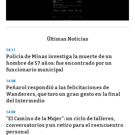
0
s
e
c
Últimas Noticias
o
n
14:11
d
Policía de Minas investiga la muerte de un
s
o
hombre de 57 años: fue encontrado por un
f
funcionario municipal
3
3
s
14:08
e
Peñarol respondió a las felicitaciones de
c
Wanderers, que tuvo un gran gesto en la final
o
n
del Intermedio
d
s
14:00
"El Camino de la Mujer": un ciclo de talleres,
conversatorios y un retiro para el reencuentro
personal