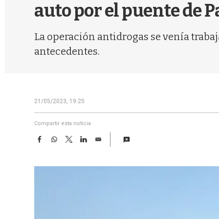
auto por el puente de 
La operación antidrogas se venía trabaj
antecedentes.
21/05/2023, 19:25
Compartir esta noticia
F
W
T
L
E
a
h
w
i
m
c
a
i
n
a
e
t
t
k
i
b
s
t
e
l
o
A
e
d
o
p
r
I
k
p
n