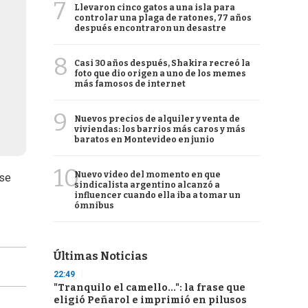
7
Llevaron cinco gatos a una isla para
controlar una plaga de ratones, 77 años
después encontraron un desastre
8
Casi 30 años después, Shakira recreó la
foto que dio origen a uno de los memes
más famosos de internet
9
Nuevos precios de alquiler y venta de
viviendas: los barrios más caros y más
baratos en Montevideo en junio
10
Nuevo video del momento en que
 se
sindicalista argentino alcanzó a
influencer cuando ella iba a tomar un
ómnibus
Últimas Noticias
22:49
"Tranquilo el camello...": la frase que
eligió Peñarol e imprimió en pilusos