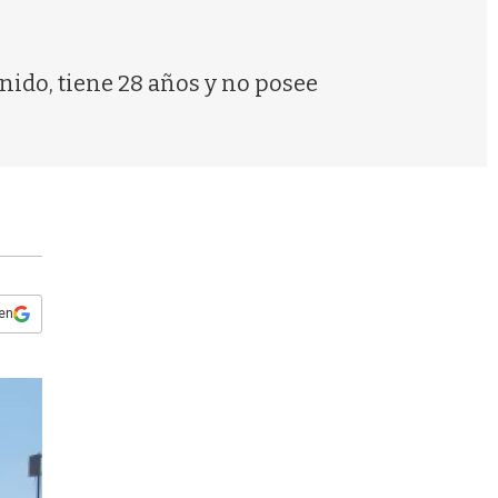
s
q
u
e
nido, tiene 28 años y no posee
d
a
 en