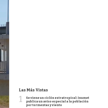
Las Más Vistas
1
Se viene un ciclón extratropical: Inumet
publica un aviso especial a la población
por tormentas y viento