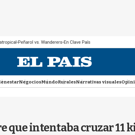
atropical
Peñarol vs. Wanderers
En Clave País
ienestar
Negocios
Mundo
Rurales
Narrativas visuales
Opin
 que intentaba cruzar 11 ki