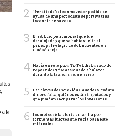
2
"Perdí todo": el conmovedor pedido de
ayuda de una periodista deportiva tras
incendio de su casa
3
El edificio patrimonial que fue
desalojado y que se había vuelto el
principal refugio de delincuentes en
Ciudad Vieja
4
Hacía un reto para TikTok disfrazado de
repartidor y fue asesinado a balazos
durante la transmisión en vivo
cultos
5
Las claves de Conexión Ganadera: cuánto
,
dinero falta, quiénes están imputados y
qué pueden recuperar los inversores
 a la
6
Inumet cesó la alerta amarilla por
tormentas fuertes que regía para este
miércoles