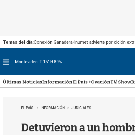
Temas del día:
Conexión Ganadera
Inumet advierte por ciclón extr
Montevideo, T 15° H 89%
M
e
n
u
Últimas Noticias
Información
El País +
Ovación
TV Show
B
EL PAÍS
INFORMACIÓN
JUDICIALES
Detuvieron a un hombre