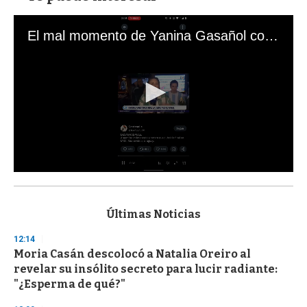
El mal momento de Yanina Gasañol con un hincha argentino en "Subrayado"
0
s
e
c
Últimas Noticias
o
n
12:14
d
Moria Casán descolocó a Natalia Oreiro al
s
o
revelar su insólito secreto para lucir radiante:
f
"¿Esperma de qué?"
3
3