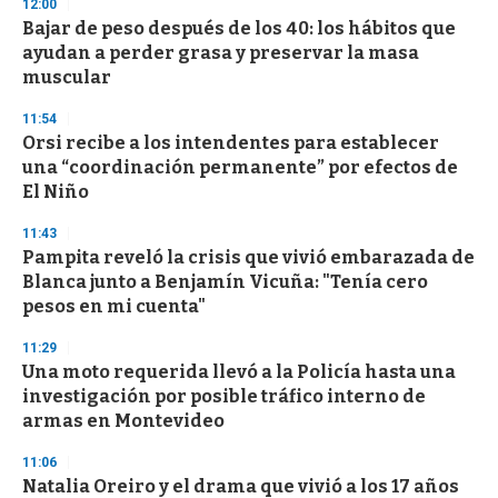
s
12:00
e
Bajar de peso después de los 40: los hábitos que
c
ayudan a perder grasa y preservar la masa
o
n
muscular
d
s
11:54
Orsi recibe a los intendentes para establecer
una “coordinación permanente” por efectos de
El Niño
11:43
Pampita reveló la crisis que vivió embarazada de
Blanca junto a Benjamín Vicuña: "Tenía cero
pesos en mi cuenta"
11:29
Una moto requerida llevó a la Policía hasta una
investigación por posible tráfico interno de
armas en Montevideo
11:06
Natalia Oreiro y el drama que vivió a los 17 años