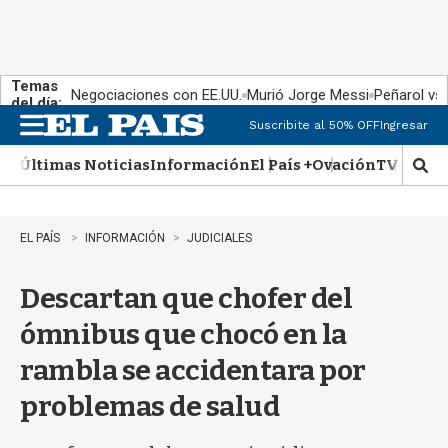
Temas
Negociaciones con EE.UU.
Murió Jorge Messi
Peñarol vs
del día:
Suscribite al 50% OFF
Ingresar
M
e
Últimas Noticias
Información
El País +
Ovación
TV Show
n
M
u
o
s
t
EL PAÍS
INFORMACIÓN
JUDICIALES
r
a
Descartan que chofer del
r
b
ómnibus que chocó en la
�
s
rambla se accidentara por
q
u
problemas de salud
e
d