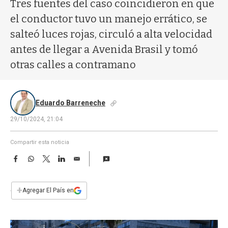
a
Tres fuentes del caso coincidieron en que
el conductor tuvo un manejo errático, se
salteó luces rojas, circuló a alta velocidad
antes de llegar a Avenida Brasil y tomó
otras calles a contramano
Eduardo Barreneche
29/10/2024, 21:04
Compartir esta noticia
F
W
T
L
E
a
h
w
i
m
c
a
i
n
a
e
t
t
k
i
+
Agregar El País en
b
s
t
e
l
o
A
e
d
o
p
r
I
k
p
n