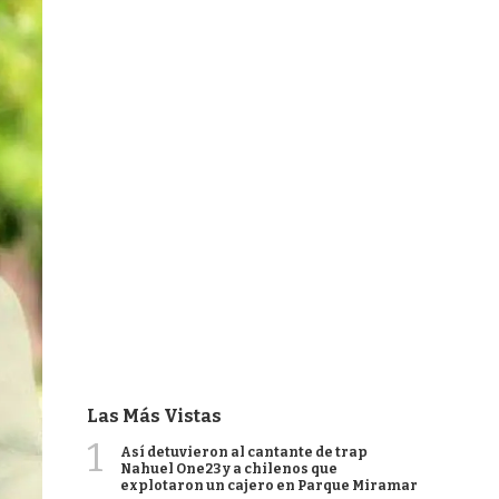
Las Más Vistas
1
Así detuvieron al cantante de trap
Nahuel One23 y a chilenos que
explotaron un cajero en Parque Miramar