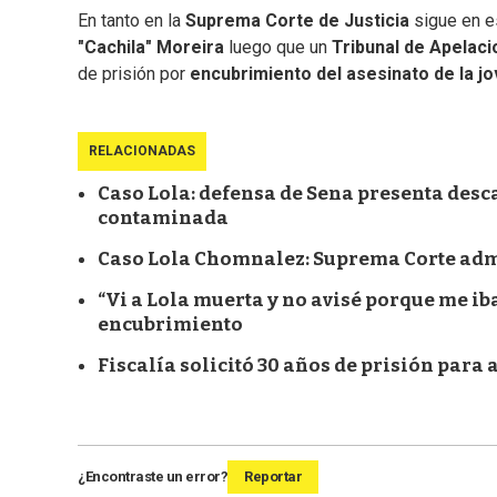
En tanto en la
Suprema Corte de Justicia
sigue en e
"Cachila" Moreira
luego que un
Tribunal de Apelac
de prisión por
encubrimiento del asesinato de la jo
RELACIONADAS
Caso Lola: defensa de Sena presenta desc
contaminada
Caso Lola Chomnalez: Suprema Corte admi
“Vi a Lola muerta y no avisé porque me ib
encubrimiento
Fiscalía solicitó 30 años de prisión par
¿Encontraste un error?
Reportar