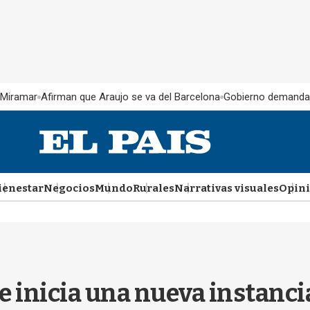
 Miramar
Afirman que Araujo se va del Barcelona
Gobierno demanda
ienestar
Negocios
Mundo
Rurales
Narrativas visuales
Opin
 inicia una nueva instancia 