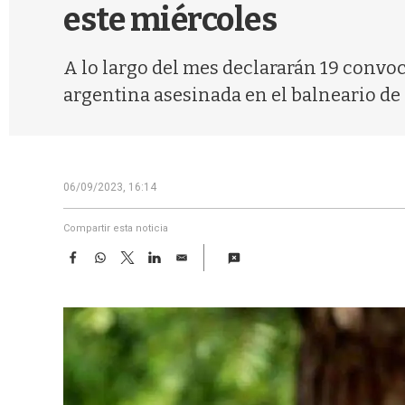
este miércoles
A lo largo del mes declararán 19 convoc
argentina asesinada en el balneario de 
06/09/2023, 16:14
Compartir esta noticia
F
W
T
L
E
a
h
w
i
m
c
a
i
n
a
e
t
t
k
i
b
s
t
e
l
o
A
e
d
o
p
r
I
k
p
n