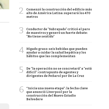
2
Comenzó la construcción del edificio más
alto de América Latina: superará los 470
metros
3
Conductor de "Subrayado" criticó el paro
de maestros y generó un fuerte debate:
"No tiene sentido"
4
Hígado graso: seis bebidas que pueden
ayudar a cuidar la salud hepática y los
hábitos que las complementan
5
De "la operación no se concretará" a "está
difícil": contrapunto de agentes y
dirigentes de Peñarol por De La Cruz
6
“Inicia una nueva etapa”: la fecha clave
que anunció Liverpool por la
construcción del Nuevo Estadio
Belvedere