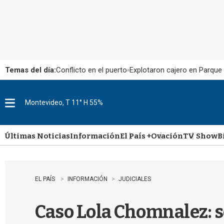
Temas del día:
Conflicto en el puerto
Explotaron cajero en Parque
Montevideo, T 11° H 55%
M
e
n
u
Últimas Noticias
Información
El País +
Ovación
TV Show
B
EL PAÍS
INFORMACIÓN
JUDICIALES
Caso Lola Chomnalez: se