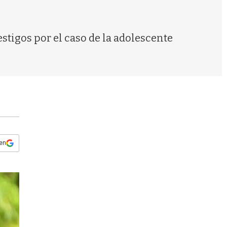
s
q
u
e
stigos por el caso de la adolescente
d
a
 en