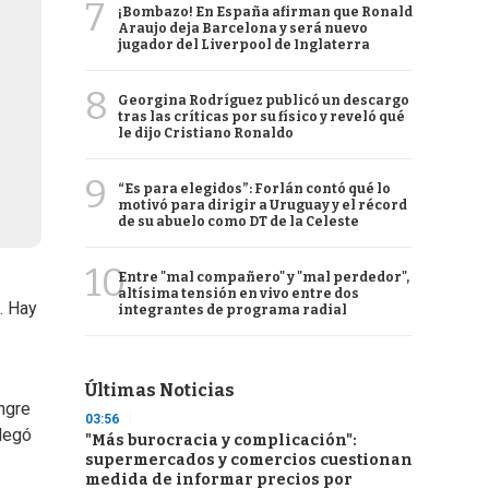
7
¡Bombazo! En España afirman que Ronald
Araujo deja Barcelona y será nuevo
jugador del Liverpool de Inglaterra
8
Georgina Rodríguez publicó un descargo
tras las críticas por su físico y reveló qué
le dijo Cristiano Ronaldo
9
“Es para elegidos”: Forlán contó qué lo
motivó para dirigir a Uruguay y el récord
de su abuelo como DT de la Celeste
10
Entre "mal compañero" y "mal perdedor",
altísima tensión en vivo entre dos
. Hay
integrantes de programa radial
Últimas Noticias
ngre
03:56
alegó
"Más burocracia y complicación":
supermercados y comercios cuestionan
medida de informar precios por