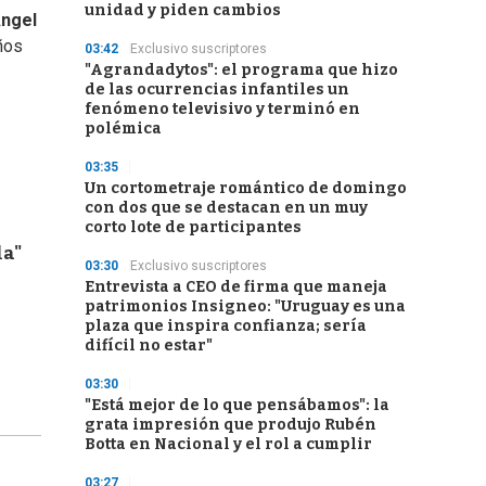
unidad y piden cambios
ngel
ños
03:42
Exclusivo suscriptores
"Agrandadytos": el programa que hizo
de las ocurrencias infantiles un
fenómeno televisivo y terminó en
polémica
03:35
Un cortometraje romántico de domingo
con dos que se destacan en un muy
corto lote de participantes
la"
03:30
Exclusivo suscriptores
Entrevista a CEO de firma que maneja
patrimonios Insigneo: "Uruguay es una
plaza que inspira confianza; sería
difícil no estar"
03:30
"Está mejor de lo que pensábamos": la
grata impresión que produjo Rubén
Botta en Nacional y el rol a cumplir
03:27