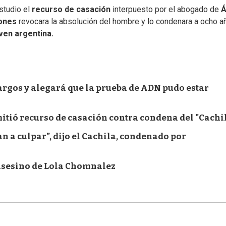
studio el
recurso de casación
interpuesto por el abogado de
Á
iones
revocara la absolución del hombre y lo condenara a ocho a
ven argentina.
argos y alegará que la prueba de ADN pudo estar
tió recurso de casación contra condena del "Cachi
an a culpar”, dijo el Cachila, condenado por
a asesino de Lola Chomnalez