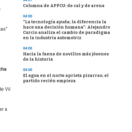
04:01
Columna de APPCU: de cal y de arena
s
04:00
“La tecnología ayuda; la diferencia la
hace una decisión humana”: Alejandro
tas”
Curcio analiza el cambio de paradigma
en la industria automotriz
04:00
Hacia la faena de novillos más jóvenes
de la historia
cha
04:00
El agua en el norte aprieta pizarras; el
partido recién empieza
de Vil
er a