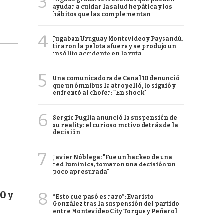
3
ayudar a cuidar la salud hepática y los
hábitos que las complementan
4
Jugaban Uruguay Montevideo y Paysandú,
tiraron la pelota afuera y se produjo un
insólito accidente en la ruta
5
Una comunicadora de Canal 10 denunció
que un ómnibus la atropelló, lo siguió y
enfrentó al chofer: "En shock"
6
Sergio Puglia anunció la suspensión de
su reality: el curioso motivo detrás de la
decisión
7
Javier Nóblega: "Fue un hackeo de una
red lumínica, tomaron una decisión un
poco apresurada"
8
0 y
“Esto que pasó es raro”: Evaristo
González tras la suspensión del partido
entre Montevideo City Torque y Peñarol