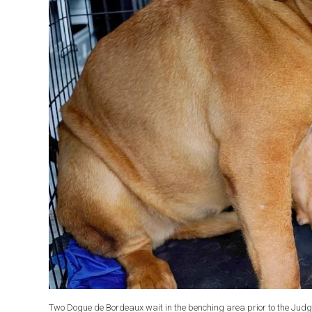
Two Dogue de Bordeaux wait in the benching area prior to the Judg