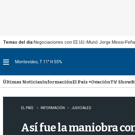
Temas del día:
Negociaciones con EE.UU.
Murió Jorge Messi
Peña
Montevideo, T 11° H 55%
M
e
n
u
Últimas Noticias
Información
El País +
Ovación
TV Show
B
EL PAÍS
INFORMACIÓN
JUDICIALES
Así fue la maniobra con