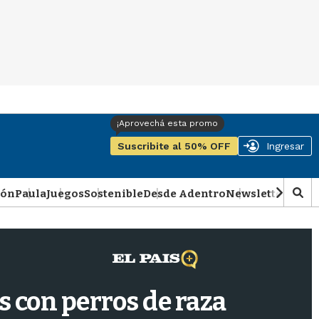
Suscribite al 50% OFF
Ingresar
ión
Paula
Juegos
Sostenible
Desde Adentro
Newsletter
Podca
M
o
s
t
r
a
r
s con perros de raza
b
�