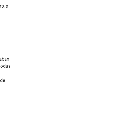
os, a
.
zaban
 todas
 de