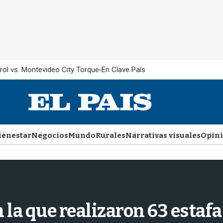
rol vs. Montevideo City Torque
En Clave País
ienestar
Negocios
Mundo
Rurales
Narrativas visuales
Opin
 la que realizaron 63 estafa