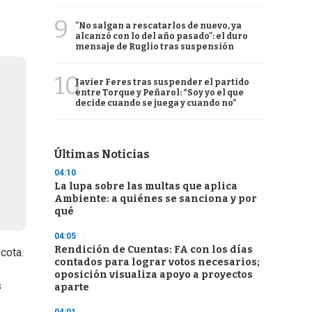
9
"No salgan a rescatarlos de nuevo, ya
alcanzó con lo del año pasado": el duro
mensaje de Ruglio tras suspensión
10
Javier Feres tras suspender el partido
entre Torque y Peñarol: “Soy yo el que
decide cuando se juega y cuando no”
Últimas Noticias
04:10
La lupa sobre las multas que aplica
Ambiente: a quiénes se sanciona y por
qué
04:05
Rendición de Cuentas: FA con los días
cota.
contados para lograr votos necesarios;
e
oposición visualiza apoyo a proyectos
s
aparte