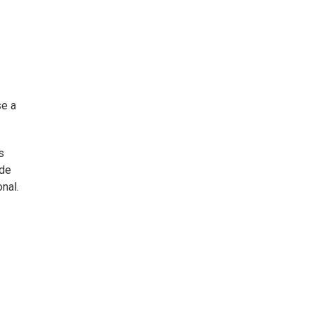
se a
s
 de
nal.