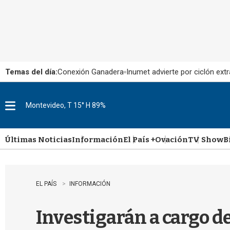
Temas del día:
Conexión Ganadera
Inumet advierte por ciclón extr
Montevideo, T 15° H 89%
M
e
n
u
Últimas Noticias
Información
El País +
Ovación
TV Show
B
EL PAÍS
INFORMACIÓN
Investigarán a cargo d