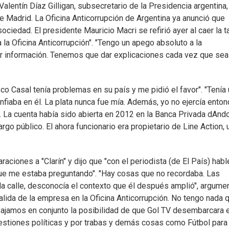
alentín Díaz Gilligan, subsecretario de la Presidencia argentina
 de Madrid. La Oficina Anticorrupción de Argentina ya anunció que
ociedad. El presidente Mauricio Macri se refirió ayer al caer la t
a la Oficina Anticorrupción". "Tengo un apego absoluto a la
dar información. Tenemos que dar explicaciones cada vez que sea
sco Casal tenía problemas en su país y me pidió el favor". "Tenía
Confiaba en él. La plata nunca fue mía. Además, yo no ejercía ento
 La cuenta había sido abierta en 2012 en la Banca Privada dAndo
go público. El ahora funcionario era propietario de Line Action, 
araciones a "Clarín" y dijo que "con el periodista (de El País) habl
 que me estaba preguntando". "Hay cosas que no recordaba. Las
a calle, desconocía el contexto que él después amplió", argumen
salida de la empresa en la Oficina Anticorrupción. No tengo nada 
Trabajamos en conjunto la posibilidad de que Gol TV desembarcara e
uestiones políticas y por trabas y demás cosas como Fútbol para