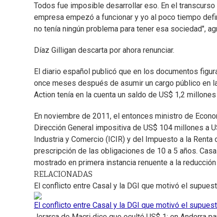
Todos fue imposible desarrollar eso. En el transcurs
empresa empezó a funcionar y yo al poco tiempo defi
no tenía ningún problema para tener esa sociedad", ag
Díaz Gilligan descarta por ahora renunciar.
El diario español publicó que en los documentos figur
once meses después de asumir un cargo público en la 
Action tenía en la cuenta un saldo de US$ 1,2 millone
En noviembre de 2011, el entonces ministro de Econom
Dirección General impositiva de US$ 104 millones a U
Industria y Comercio (ICIR) y del Impuesto a la Renta
prescripción de las obligaciones de 10 a 5 años. Casa
mostrado en primera instancia renuente a la reducción
RELACIONADAS
El conflicto entre Casal y la DGI que motivó el supues
El conflicto entre Casal y la DGI que motivó el supues
Jerarca de Macri dice que ocultó US$ 1: en Andorra pa