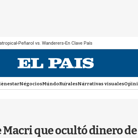
atropical
Peñarol vs. Wanderers
En Clave País
ienestar
Negocios
Mundo
Rurales
Narrativas visuales
Opin
e Macri que ocultó dinero d