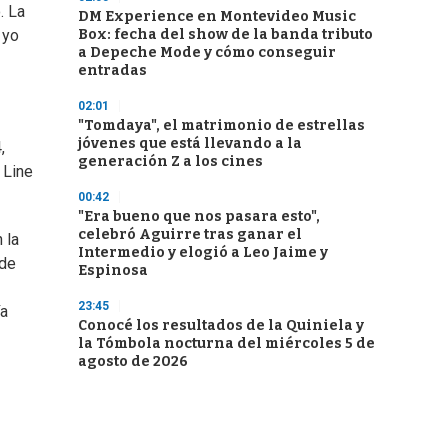
. La
DM Experience en Montevideo Music
Box: fecha del show de la banda tributo
 yo
a Depeche Mode y cómo conseguir
entradas
02:01
"Tomdaya", el matrimonio de estrellas
jóvenes que está llevando a la
,
generación Z a los cines
 Line
00:42
"Era bueno que nos pasara esto",
celebró Aguirre tras ganar el
 la
Intermedio y elogió a Leo Jaime y
 de
Espinosa
23:45
ía
Conocé los resultados de la Quiniela y
la Tómbola nocturna del miércoles 5 de
agosto de 2026