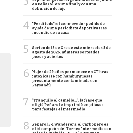
3
en Peñarol: en una final y con una
definición de lujo
4
"Perdí todo": el conmovedor pedido de
ayuda de una periodista deportiva tras
incendio de su casa
5
Sorteo del 5 de Oro de este miércoles 5 de
agosto de 2026: números sorteados,
pozos y aciertos
6
Mujer de 29 años permanece en CTI tras
intoxicarse con hamburguesas
presuntamente contaminadas en
Paysandú
7
"Tranquilo el camello...": la frase que
eligió Peñarol e imprimió en pilusos
para festejar el Intermedio
8
Peñarol 5-1 Wanderers: el Carbonero es
el bicampeón del Torneo Intermedio con