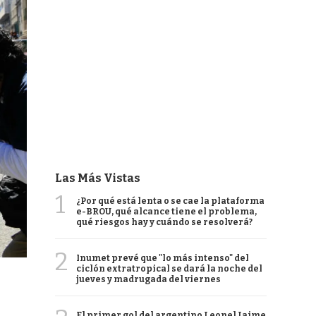
Las Más Vistas
1
¿Por qué está lenta o se cae la plataforma
e-BROU, qué alcance tiene el problema,
qué riesgos hay y cuándo se resolverá?
2
Inumet prevé que "lo más intenso" del
ciclón extratropical se dará la noche del
jueves y madrugada del viernes
El primer gol del argentino Leonel Jaime