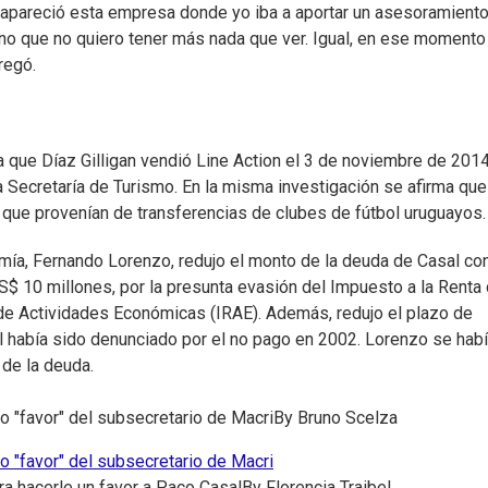
o apareció esta empresa donde yo iba a aportar un asesoramiento
no que no quiero tener más nada que ver. Igual, en ese momento
regó.
a que Díaz Gilligan vendió Line Action el 3 de noviembre de 2014
Secretaría de Turismo. En la misma investigación se afirma que
s que provenían de transferencias de clubes de fútbol uruguayos.
ía, Fernando Lorenzo, redujo el monto de la deuda de Casal con
S$ 10 millones, por la presunta evasión del Impuesto a la Renta
 de Actividades Económicas (IRAE). Además, redujo el plazo de
l había sido denunciado por el no pago en 2002. Lorenzo se hab
 de la deuda.
to "favor" del subsecretario de Macri
By
Bruno Scelza
to "favor" del subsecretario de Macri
ra hacerle un favor a Paco Casal
By
Florencia Traibel