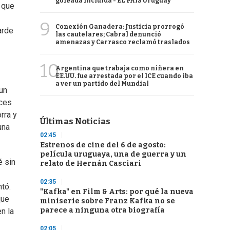
goleada incluida - EL PAÍS Uruguay
, que
9
Conexión Ganadera: Justicia prorrogó
arde
las cautelares; Cabral denunció
amenazas y Carrasco reclamó traslados
10
Argentina que trabaja como niñera en
EE.UU. fue arrestada por el ICE cuando iba
a ver un partido del Mundial
 un
nces
rra y
Últimas Noticias
una
02:45
Estrenos de cine del 6 de agosto:
película uruguaya, una de guerra y un
é sin
relato de Hernán Casciari
02:35
tó.
"Kafka" en Film & Arts: por qué la nueva
que
miniserie sobre Franz Kafka no se
parece a ninguna otra biografía
n la
02:05