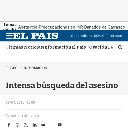
Temas
Alerta roja
Preocupaciones en INR
Bañados de Carrasco
del día:
Suscribite al 50% OFF
Ingresar
M
e
Últimas Noticias
Información
El País +
Ovación
TV Show
n
M
u
o
s
t
EL PAÍS
INFORMACIÓN
r
a
Intensa búsqueda del asesino
r
b
�
s
09/04/2015, 05:00
q
u
Compartir esta noticia
e
F
W
T
L
E
d