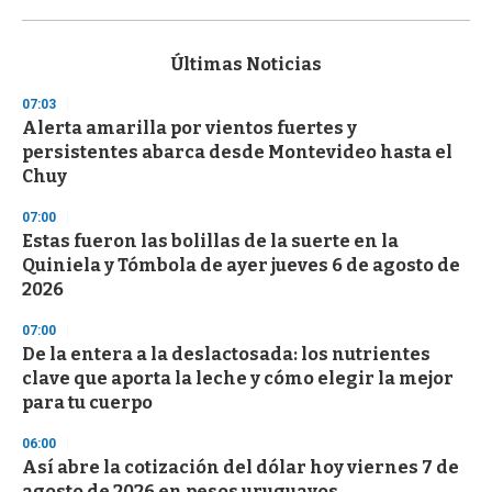
0
s
e
c
Últimas Noticias
o
n
07:03
d
Alerta amarilla por vientos fuertes y
s
o
persistentes abarca desde Montevideo hasta el
f
Chuy
3
3
s
07:00
e
Estas fueron las bolillas de la suerte en la
c
Quiniela y Tómbola de ayer jueves 6 de agosto de
o
n
2026
d
s
07:00
De la entera a la deslactosada: los nutrientes
clave que aporta la leche y cómo elegir la mejor
para tu cuerpo
06:00
Así abre la cotización del dólar hoy viernes 7 de
agosto de 2026 en pesos uruguayos