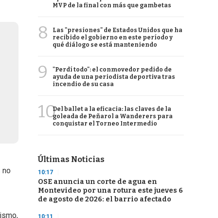
MVP de la final con más que gambetas
8
Las "presiones" de Estados Unidos que ha
recibido el gobierno en este período y
qué diálogo se está manteniendo
9
"Perdí todo": el conmovedor pedido de
ayuda de una periodista deportiva tras
incendio de su casa
10
Del ballet a la eficacia: las claves de la
goleada de Peñarol a Wanderers para
conquistar el Torneo Intermedio
Últimas Noticias
s no
10:17
OSE anuncia un corte de agua en
Montevideo por una rotura este jueves 6
de agosto de 2026: el barrio afectado
nismo,
10:11