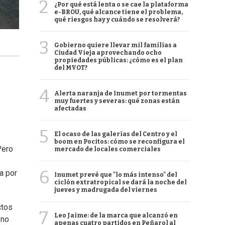
2
¿Por qué está lenta o se cae la plataforma
e-BROU, qué alcance tiene el problema,
qué riesgos hay y cuándo se resolverá?
3
Gobierno quiere llevar mil familias a
Ciudad Vieja aprovechando ocho
propiedades públicas: ¿cómo es el plan
del MVOT?
4
Alerta naranja de Inumet por tormentas
muy fuertes y severas: qué zonas están
afectadas
5
El ocaso de las galerías del Centro y el
boom en Pocitos: cómo se reconfigura el
Pero
mercado de locales comerciales
6
a por
Inumet prevé que "lo más intenso" del
ciclón extratropical se dará la noche del
jueves y madrugada del viernes
ctos
7
Leo Jaime: de la marca que alcanzó en
 no
apenas cuatro partidos en Peñarol al