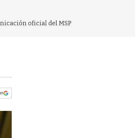
s
q
u
e
nicación oficial del MSP
d
a
 en