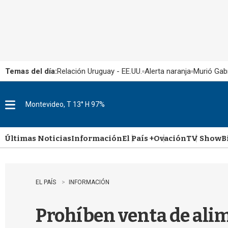
Temas del día:
Relación Uruguay - EE.UU.
Alerta naranja
Murió Gabr
Montevideo, T 13° H 97%
M
e
n
u
Últimas Noticias
Información
El País +
Ovación
TV Show
B
EL PAÍS
INFORMACIÓN
Prohíben venta de alim