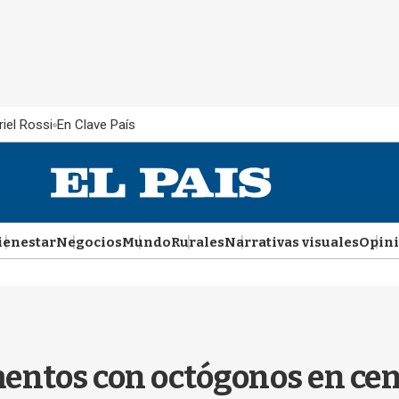
iel Rossi
En Clave País
ienestar
Negocios
Mundo
Rurales
Narrativas visuales
Opin
entos con octógonos en cen