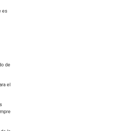
e es
do de
ara el
s
iempre