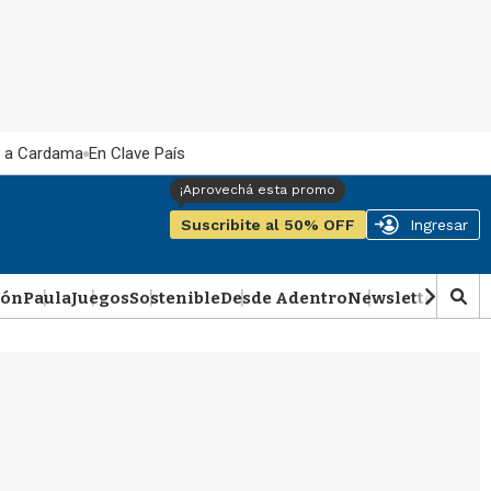
 a Cardama
En Clave País
Suscribite al 50% OFF
Ingresar
ión
Paula
Juegos
Sostenible
Desde Adentro
Newsletter
Podca
M
o
s
t
r
a
r
b
�