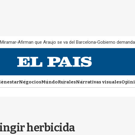
 Miramar
Afirman que Araujo se va del Barcelona
Gobierno demanda
ienestar
Negocios
Mundo
Rurales
Narrativas visuales
Opin
ingir herbicida