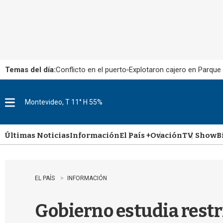
Temas del día:
Conflicto en el puerto
Explotaron cajero en Parque
Montevideo, T 11° H 55%
M
e
n
u
Últimas Noticias
Información
El País +
Ovación
TV Show
B
EL PAÍS
INFORMACIÓN
Gobierno estudia restr