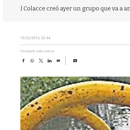
| Colacce creó ayer un grupo que va a a
10/02/2010, 02:44
Compartir esta noticia
F
W
T
L
E
a
h
w
i
m
c
a
i
n
a
e
t
t
k
i
b
s
t
e
l
o
A
e
d
o
p
r
I
k
p
n