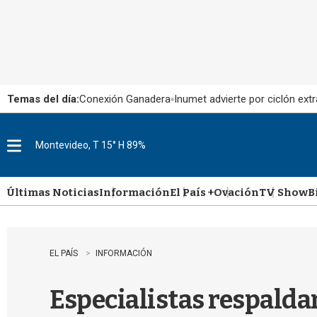
Temas del día:
Conexión Ganadera
Inumet advierte por ciclón extr
Montevideo, T 15° H 89%
M
e
n
u
Últimas Noticias
Información
El País +
Ovación
TV Show
B
EL PAÍS
INFORMACIÓN
Especialistas respalda