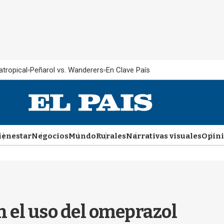
atropical
Peñarol vs. Wanderers
En Clave País
ienestar
Negocios
Mundo
Rurales
Narrativas visuales
Opin
n el uso del omeprazol