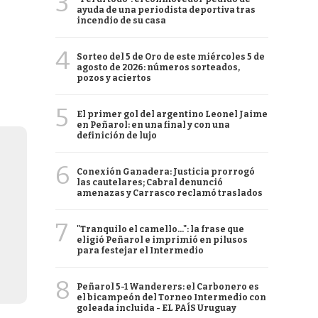
3
ayuda de una periodista deportiva tras
incendio de su casa
4
Sorteo del 5 de Oro de este miércoles 5 de
agosto de 2026: números sorteados,
pozos y aciertos
5
El primer gol del argentino Leonel Jaime
en Peñarol: en una final y con una
definición de lujo
6
Conexión Ganadera: Justicia prorrogó
las cautelares; Cabral denunció
amenazas y Carrasco reclamó traslados
7
"Tranquilo el camello...": la frase que
eligió Peñarol e imprimió en pilusos
para festejar el Intermedio
8
Peñarol 5-1 Wanderers: el Carbonero es
el bicampeón del Torneo Intermedio con
goleada incluida - EL PAÍS Uruguay