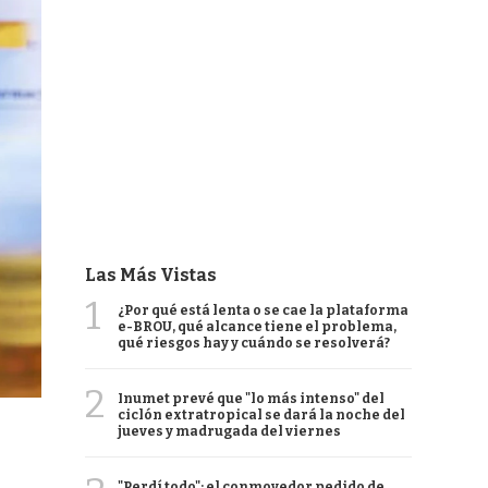
Las Más Vistas
1
¿Por qué está lenta o se cae la plataforma
e-BROU, qué alcance tiene el problema,
qué riesgos hay y cuándo se resolverá?
2
Inumet prevé que "lo más intenso" del
ciclón extratropical se dará la noche del
jueves y madrugada del viernes
"Perdí todo": el conmovedor pedido de