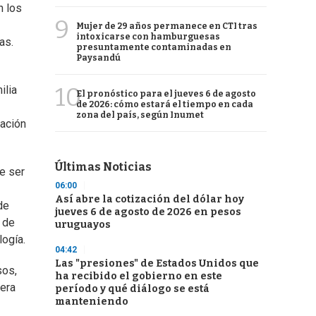
n los
9
Mujer de 29 años permanece en CTI tras
intoxicarse con hamburguesas
as.
presuntamente contaminadas en
Paysandú
10
ilia
El pronóstico para el jueves 6 de agosto
de 2026: cómo estará el tiempo en cada
zona del país, según Inumet
cación
Últimas Noticias
ue ser
06:00
Así abre la cotización del dólar hoy
de
jueves 6 de agosto de 2026 en pesos
 de
uruguayos
logía.
04:42
Las "presiones" de Estados Unidos que
sos,
ha recibido el gobierno en este
nera
período y qué diálogo se está
manteniendo