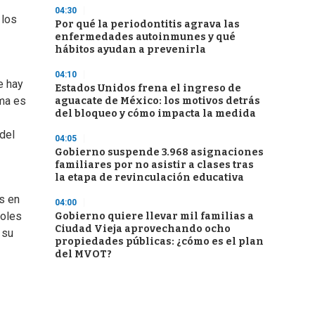
04:30
 los
Por qué la periodontitis agrava las
enfermedades autoinmunes y qué
hábitos ayudan a prevenirla
04:10
e hay
Estados Unidos frena el ingreso de
ema es
aguacate de México: los motivos detrás
del bloqueo y cómo impacta la medida
del
04:05
Gobierno suspende 3.968 asignaciones
familiares por no asistir a clases tras
la etapa de revinculación educativa
s en
04:00
zoles
Gobierno quiere llevar mil familias a
Ciudad Vieja aprovechando ocho
 su
propiedades públicas: ¿cómo es el plan
del MVOT?