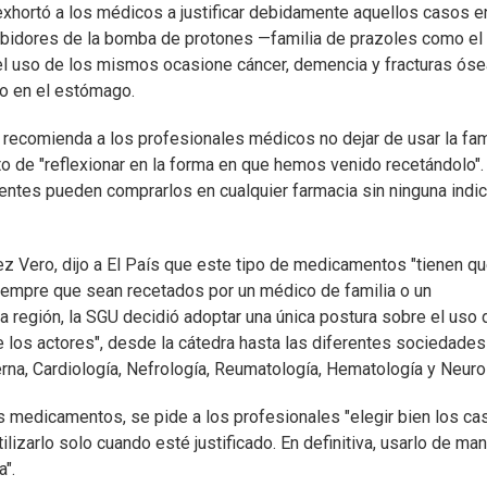
xhortó a los médicos a justificar debidamente aquellos casos e
hibidores de la bomba de protones —familia de prazoles como el
el uso de los mismos ocasione cáncer, demencia y fracturas óse
o en el estómago.
 recomienda a los profesionales médicos no dejar de usar la fam
de "reflexionar en la forma en que hemos venido recetándolo".
entes pueden comprarlos en cualquier farmacia sin ninguna indi
uez Vero, dijo a El País que este tipo de medicamentos "tienen q
siempre que sean recetados por un médico de familia o un
a región, la SGU decidió adoptar una única postura sobre el uso 
los actores", desde la cátedra hasta las diferentes sociedades
na, Cardiología, Nefrología, Reumatología, Hematología y Neuro
os medicamentos, se pide a los profesionales "elegir bien los ca
lizarlo solo cuando esté justificado. En definitiva, usarlo de ma
".