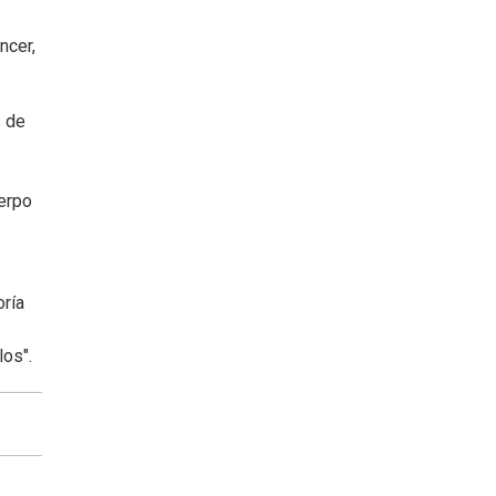
ncer,
s de
uerpo
oría
los".