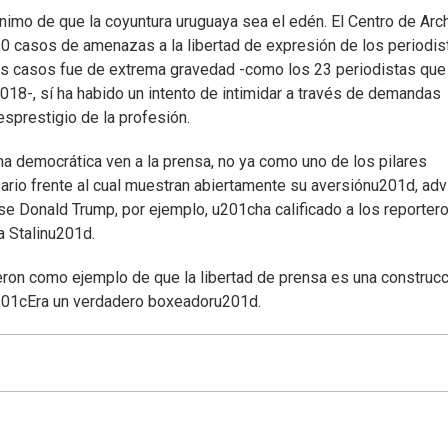
nimo de que la coyuntura uruguaya sea el edén. El Centro de Arc
 20 casos de amenazas a la libertad de expresión de los periodis
 los casos fue de extrema gravedad -como los 23 periodistas que
18-, sí ha habido un intento de intimidar a través de demandas
desprestigio de la profesión.
 democrática ven a la prensa, no ya como uno de los pilares
rio frente al cual muestran abiertamente su aversiónu201d, advi
se Donald Trump, por ejemplo, u201cha calificado a los reporter
 Stalinu201d.
eron como ejemplo de que la libertad de prensa es una construcc
 u201cEra un verdadero boxeadoru201d.