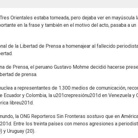
 Tres Orientales estaba torneada, pero dejaba ver en mayúscula l
rtante en la frase y también en el motivo del acto, pasaba a un
al de la Libertad de Prensa a homenajear al fallecido periodist
bertad.
cana de Prensa, el peruano Gustavo Mohme decidió hacerse pres
ibertad de prensa.
nuclea a representantes de 1.300 medios de comunicación, reco
a de Ecuador y Colombia, la u201crepresiónu201d en Venezuela y
ica libreu201d.
l mundo, la ONG Reporteros Sin Fronteras sostuvo que en Améric
01d. Entre los treinta países con menos agresiones a periodist
) y Uruguay (20).