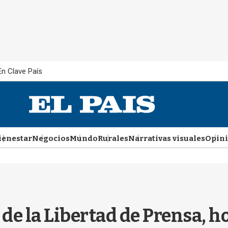
En Clave País
ienestar
Negocios
Mundo
Rurales
Narrativas visuales
Opin
l de la Libertad de Prensa, 