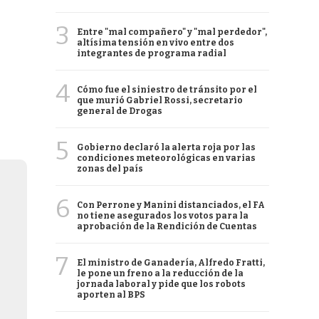
3
Entre "mal compañero" y "mal perdedor",
altísima tensión en vivo entre dos
integrantes de programa radial
4
Cómo fue el siniestro de tránsito por el
que murió Gabriel Rossi, secretario
general de Drogas
5
Gobierno declaró la alerta roja por las
condiciones meteorológicas en varias
zonas del país
6
Con Perrone y Manini distanciados, el FA
no tiene asegurados los votos para la
aprobación de la Rendición de Cuentas
7
El ministro de Ganadería, Alfredo Fratti,
le pone un freno a la reducción de la
jornada laboral y pide que los robots
aporten al BPS