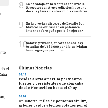
8
La paradoja en la frontera con Brasil:
Rivera no construye edificios hace una
década y Livramento explota con obras
a
9
En la previa a discurso de Lacalle Pou,
blancos se enfrascan en polémica
interna sobre qué oposición ejercer
a
10
Safaris privados, auroras boreales y
estadías de US$ 3.000 por día: así viajan
los uruguayos premium
ente
Últimas Noticias
rdó el
 Cuba
08:19
Cesó la alerta amarilla por vientos
fuertes y persistentes que abarcaba
desde Montevideo hasta el Chuy
a
as,
08:09
Un muerto, miles de personas sin luz,
árboles caídos y techos volados por el