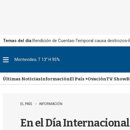
Temas del día:
Rendición de Cuentas
Temporal causa destrozos
Montevideo, T 13° H 95%
M
e
n
u
Últimas Noticias
Información
El País +
Ovación
TV Show
B
EL PAÍS
INFORMACIÓN
En el Día Internaciona