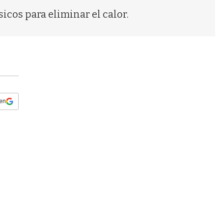
s
cos para eliminar el calor.
q
u
e
d
a
 en