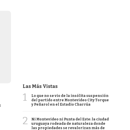
Las Más Vistas
1
Lo que no se vio de la insólita suspensión
del partido entre Montevideo City Torque
y Peñarol en el Estadio Charrúa
s
2
Ni Montevideo ni Punta del Este: la ciudad
uruguaya rodeada de naturaleza donde
las propiedades se revalorizan más de