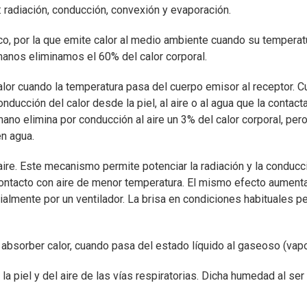
: radiación, conducción, convexión y evaporación.
co, por la que emite calor al medio ambiente cuando su temperat
anos eliminamos el 60% del calor corporal.
alor cuando la temperatura pasa del cuerpo emisor al receptor. C
ducción del calor desde la piel, al aire o al agua que la contacta
no elimina por conducción al aire un 3% del calor corporal, pero
n agua.
ire. Este mecanismo permite potenciar la radiación y la conducc
n contacto con aire de menor temperatura. El mismo efecto aument
icialmente por un ventilador. La brisa en condiciones habituales p
 absorber calor, cuando pasa del estado líquido al gaseoso (vapo
a piel y del aire de las vías respiratorias. Dicha humedad al ser