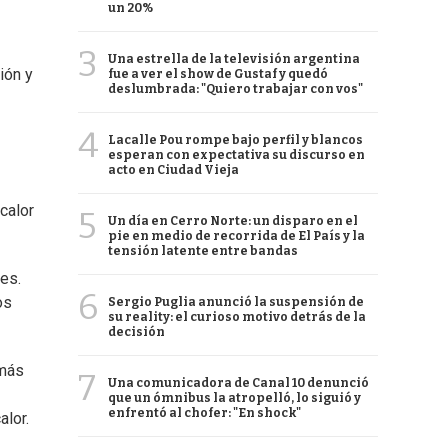
un 20%
3
Una estrella de la televisión argentina
ión y
fue a ver el show de Gustaf y quedó
deslumbrada: "Quiero trabajar con vos"
4
Lacalle Pou rompe bajo perfil y blancos
esperan con expectativa su discurso en
acto en Ciudad Vieja
calor
5
Un día en Cerro Norte: un disparo en el
pie en medio de recorrida de El País y la
tensión latente entre bandas
es.
6
os
Sergio Puglia anunció la suspensión de
su reality: el curioso motivo detrás de la
decisión
 más
7
Una comunicadora de Canal 10 denunció
que un ómnibus la atropelló, lo siguió y
enfrentó al chofer: "En shock"
alor.