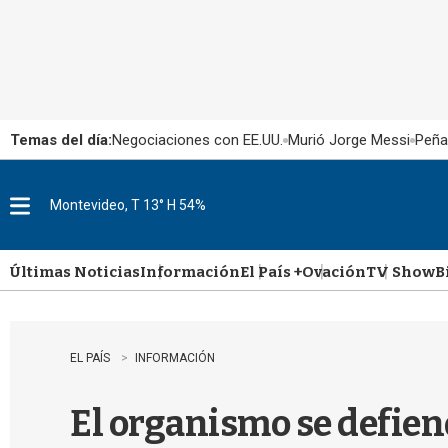
Temas del día:
Negociaciones con EE.UU.
Murió Jorge Messi
Peña
Montevideo, T 13° H 54%
M
e
n
u
Últimas Noticias
Información
El País +
Ovación
TV Show
B
EL PAÍS
INFORMACIÓN
El organismo se defien