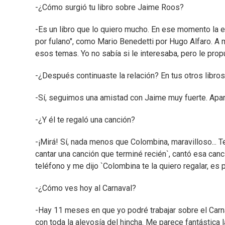
-¿Cómo surgió tu libro sobre Jaime Roos?
-Es un libro que lo quiero mucho. En ese momento la edi
por fulano", como Mario Benedetti por Hugo Alfaro. A
esos temas. Yo no sabía si le interesaba, pero le prop
-¿Después continuaste la relación? En tus otros libro
-Sí, seguimos una amistad con Jaime muy fuerte. Apare
-¿Y él te regaló una canción?
-¡Mirá! Sí, nada menos que Colombina, maravilloso... T
cantar una canción que terminé recién`, cantó esa canc
teléfono y me dijo `Colombina te la quiero regalar, es p
-¿Cómo ves hoy al Carnaval?
-Hay 11 meses en que yo podré trabajar sobre el Car
con toda la alevosía del hincha. Me parece fantástica 