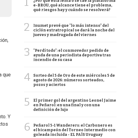
1
¿Por qué está lenta o se cae la plataforma
e-BROU, qué alcance tiene el problema,
qué riesgos hay y cuándo se resolverá?
2
Inumet prevé que "lo más intenso" del
ciclón extratropical se dará la noche del
jueves y madrugada del viernes
ión,
3
"Perdí todo": el conmovedor pedido de
ayuda de una periodista deportiva tras
incendio de su casa
4
a que
Sorteo del 5 de Oro de este miércoles 5 de
agosto de 2026: números sorteados,
pozos y aciertos
5
El primer gol del argentino Leonel Jaime
en Peñarol: en una final y con una
definición de lujo
nto. Y
6
ctos
Peñarol 5-1 Wanderers: el Carbonero es
el bicampeón del Torneo Intermedio con
goleada incluida - EL PAÍS Uruguay