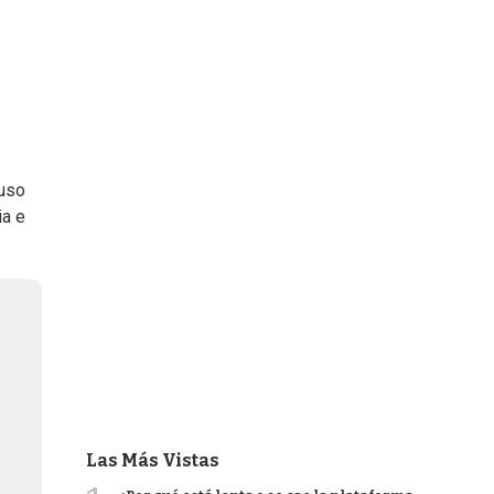
puso
ia e
Las Más Vistas