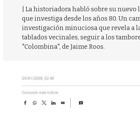
| La historiadora habló sobre su nuevo
que investiga desde los años 80. Un cam
investigación minuciosa que revela a la
tablados vecinales, seguir a los tambor
"Colombina", de Jaime Roos.
29/01/2008, 02:40
Compartir esta noticia
F
W
T
L
E
a
h
w
i
m
c
a
i
n
a
e
t
t
k
i
b
s
t
e
l
o
A
e
d
o
p
r
I