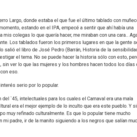
Cerro Largo, donde estaba el que fue el último tablado con muñec
o momento, estando en el IPA, empecé a sentir que ahí había una
 a mis colegas lo que quería hacer, me miraban con una cara... Ag
nte. Los tablados fueron los primeros lugares en que la gente s
salió el libro de José Pedro (Barrán, Historia de la sensibilida
estigar el tema. No se puede hacer la historia sólo con esto, per
, sin ver lo que las mujeres y los hombres hacen todos los días
 con eso.
interés serio por lo popular.
 del `45, intelectuales para los cuales el Carnaval era una mala
tural era el mejor ejemplo de lo inculto que era este pueblo. Y s
ipo muy refinado culturalmente. Es que lo popular tiene mucho
n mi padre, ir de la manito siguiendo a los negros que salían mu