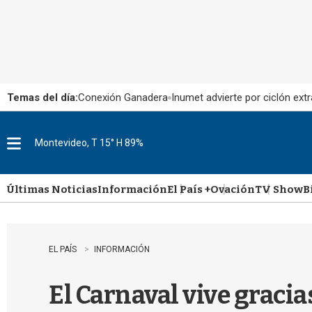
Temas del día:
Conexión Ganadera
Inumet advierte por ciclón extr
Montevideo, T 15° H 89%
M
e
n
u
Últimas Noticias
Información
El País +
Ovación
TV Show
B
EL PAÍS
INFORMACIÓN
El Carnaval vive gracias