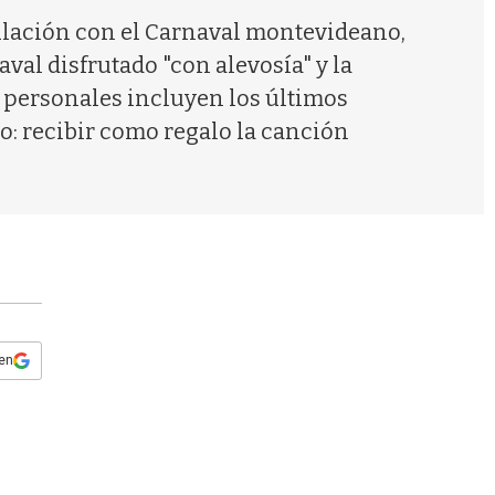
s
culación con el Carnaval montevideano,
q
u
val disfrutado "con alevosía" y la
e
s personales incluyen los últimos
d
a
o: recibir como regalo la canción
 en