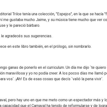
torial Trilce tenía una colección, "Espejos", en la que se hacía "
 mí me gustaba mucho Jaime, y su música tiene mucho que ver c
use y le pareció bárbaro.
s le agradecés sus sugerencias.
ce en este libro también, en el prólogo, sin nombrarlo.
engo ganas de ponerlo en el curriculum. Un día me dijo `te quiero
ión maravillosa y yo no podía creer. A los pocos días me llamó p
ara vos`. ¡Ah! Es de esas cosas que decís `valió la pena vivir`.
naval, pero hay uno en que me meto como un espectador más y lo
la capacidad que el Carnaval ha tenido de reformularse y de logra