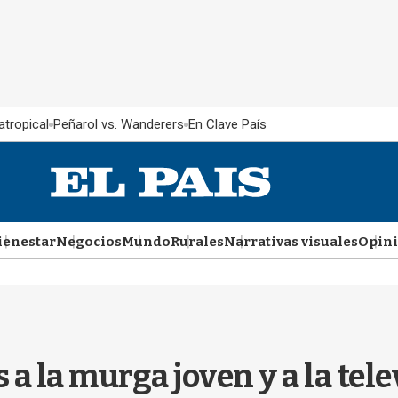
atropical
Peñarol vs. Wanderers
En Clave País
ienestar
Negocios
Mundo
Rurales
Narrativas visuales
Opin
 a la murga joven y a la tel