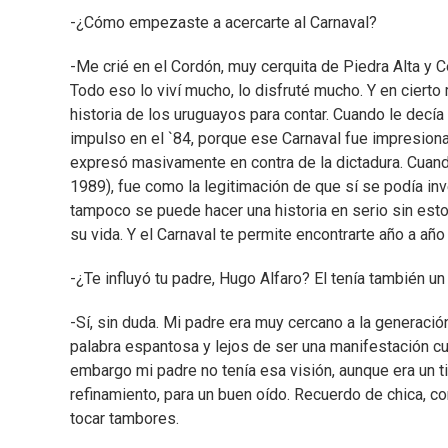
-¿Cómo empezaste a acercarte al Carnaval?
-Me crié en el Cordón, muy cerquita de Piedra Alta y 
Todo eso lo viví mucho, lo disfruté mucho. Y en ciert
historia de los uruguayos para contar. Cuando le decía
impulso en el `84, porque ese Carnaval fue impresiona
expresó masivamente en contra de la dictadura. Cuando 
1989), fue como la legitimación de que sí se podía inv
tampoco se puede hacer una historia en serio sin esto
su vida. Y el Carnaval te permite encontrarte año a año
-¿Te influyó tu padre, Hugo Alfaro? El tenía también un 
-Sí, sin duda. Mi padre era muy cercano a la generación
palabra espantosa y lejos de ser una manifestación cul
embargo mi padre no tenía esa visión, aunque era un t
refinamiento, para un buen oído. Recuerdo de chica, co
tocar tambores.