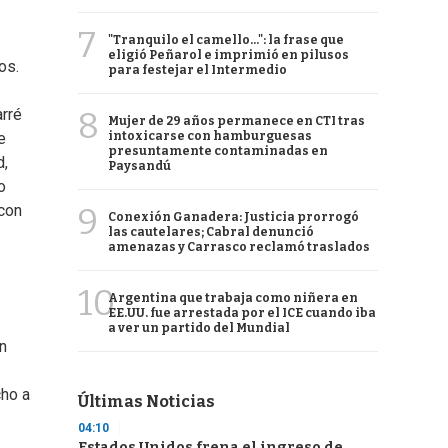
7
"Tranquilo el camello...": la frase que
eligió Peñarol e imprimió en pilusos
os.
para festejar el Intermedio
8
arré
Mujer de 29 años permanece en CTI tras
intoxicarse con hamburguesas
e
presuntamente contaminadas en
d,
Paysandú
o
9
 con
Conexión Ganadera: Justicia prorrogó
las cautelares; Cabral denunció
amenazas y Carrasco reclamó traslados
10
Argentina que trabaja como niñera en
EE.UU. fue arrestada por el ICE cuando iba
a ver un partido del Mundial
in
cho a
Últimas Noticias
04:10
Estados Unidos frena el ingreso de