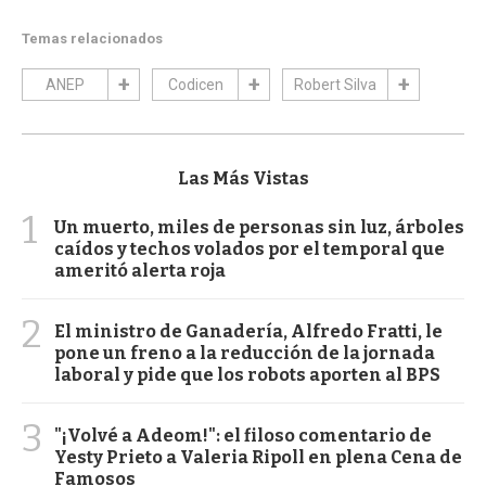
Temas relacionados
ANEP
Codicen
Robert Silva
Las Más Vistas
1
Un muerto, miles de personas sin luz, árboles
caídos y techos volados por el temporal que
ameritó alerta roja
2
El ministro de Ganadería, Alfredo Fratti, le
pone un freno a la reducción de la jornada
laboral y pide que los robots aporten al BPS
3
"¡Volvé a Adeom!": el filoso comentario de
Yesty Prieto a Valeria Ripoll en plena Cena de
Famosos