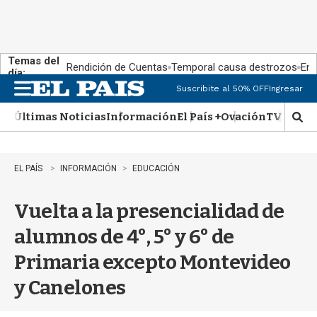
Temas del
Rendición de Cuentas
Temporal causa destrozos
En 
día:
Suscribite al 50% OFF
Ingresar
M
e
Últimas Noticias
Información
El País +
Ovación
TV Show
n
M
u
o
s
t
EL PAÍS
INFORMACIÓN
EDUCACIÓN
r
a
Vuelta a la presencialidad de
r
b
alumnos de 4°, 5° y 6° de
�
s
Primaria excepto Montevideo
q
u
y Canelones
e
d