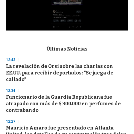
0
s
e
c
Últimas Noticias
o
n
12:43
d
La revelación de Orsi sobre las charlas con
s
o
EE.UU. para recibir deportados: “Se juega de
f
callado”
3
3
s
12:34
e
Funcionario de la Guardia Republicana fue
c
atrapado con más de $ 300.000 en perfumes de
o
n
contrabando
d
s
12:27
Mauricio Amaro fue presentado en Atlanta