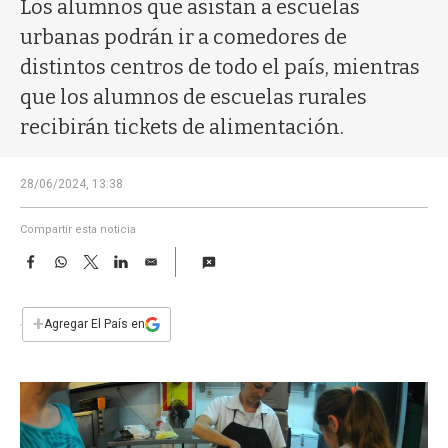
a
Los alumnos que asistan a escuelas
urbanas podrán ir a comedores de
distintos centros de todo el país, mientras
que los alumnos de escuelas rurales
recibirán tickets de alimentación.
28/06/2024, 13:38
Compartir esta noticia
F
W
T
L
E
a
h
w
i
m
c
a
i
n
a
e
t
t
k
i
+
Agregar El País en
b
s
t
e
l
o
A
e
d
o
p
r
I
k
p
n