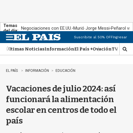
Temas
Negociaciones con EE.UU.
Murió Jorge Messi
Peñarol vs
del día:
Suscribite al 50% OFF
Ingresar
M
e
Últimas Noticias
Información
El País +
Ovación
TV Show
n
M
u
o
s
t
EL PAÍS
INFORMACIÓN
EDUCACIÓN
r
a
Vacaciones de julio 2024: así
r
b
funcionará la alimentación
�
s
escolar en centros de todo el
q
u
país
e
d