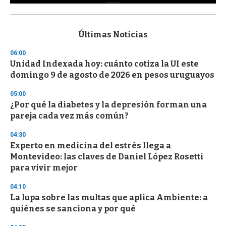
0
s
e
c
Últimas Noticias
o
n
06:00
d
Unidad Indexada hoy: cuánto cotiza la UI este
s
o
domingo 9 de agosto de 2026 en pesos uruguayos
f
3
05:00
3
s
¿Por qué la diabetes y la depresión forman una
e
pareja cada vez más común?
c
o
04:30
n
d
Experto en medicina del estrés llega a
s
Montevideo: las claves de Daniel López Rosetti
para vivir mejor
04:10
La lupa sobre las multas que aplica Ambiente: a
quiénes se sanciona y por qué