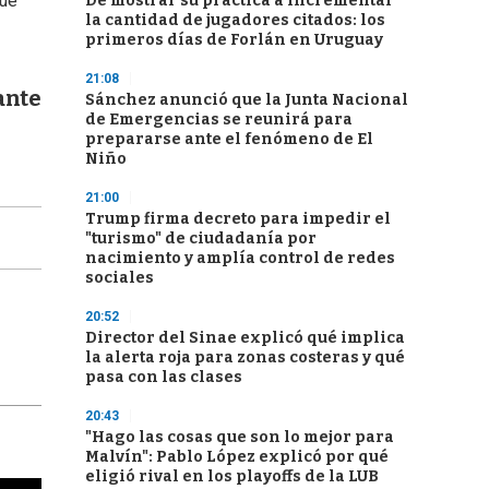
que
De mostrar su práctica a incrementar
la cantidad de jugadores citados: los
primeros días de Forlán en Uruguay
21:08
ante
Sánchez anunció que la Junta Nacional
de Emergencias se reunirá para
prepararse ante el fenómeno de El
Niño
21:00
Trump firma decreto para impedir el
"turismo" de ciudadanía por
nacimiento y amplía control de redes
sociales
20:52
Director del Sinae explicó qué implica
la alerta roja para zonas costeras y qué
pasa con las clases
20:43
"Hago las cosas que son lo mejor para
Malvín": Pablo López explicó por qué
eligió rival en los playoffs de la LUB