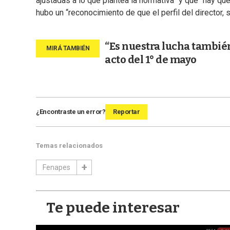
ajustadas a lo que plantea la normativa” y que “hay que
hubo un “reconocimiento de que el perfil del director, 
“Es nuestra lucha también
acto del 1° de mayo
¿Encontraste un error?
Reportar
Temas relacionados
Fenapes
Te puede interesar