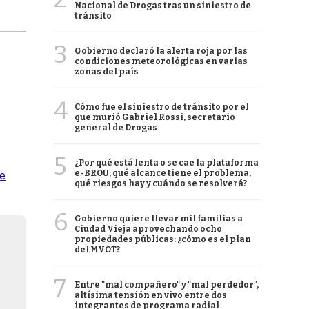
Nacional de Drogas tras un siniestro de
tránsito
3
Gobierno declaró la alerta roja por las
condiciones meteorológicas en varias
zonas del país
4
Cómo fue el siniestro de tránsito por el
que murió Gabriel Rossi, secretario
general de Drogas
5
¿Por qué está lenta o se cae la plataforma
e-BROU, qué alcance tiene el problema,
se
qué riesgos hay y cuándo se resolverá?
6
Gobierno quiere llevar mil familias a
Ciudad Vieja aprovechando ocho
propiedades públicas: ¿cómo es el plan
del MVOT?
7
Entre "mal compañero" y "mal perdedor",
altísima tensión en vivo entre dos
integrantes de programa radial