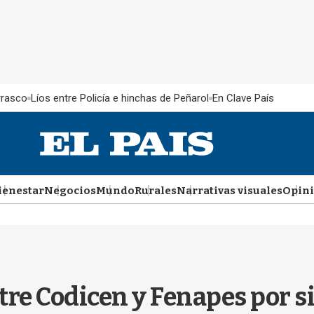
rrasco
Líos entre Policía e hinchas de Peñarol
En Clave País
ienestar
Negocios
Mundo
Rurales
Narrativas visuales
Opin
re Codicen y Fenapes por s