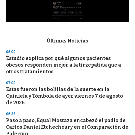
0
s
e
c
Últimas Noticias
o
n
08:00
d
Estudio explica por qué algunos pacientes
s
o
obesos responden mejor a la tirzepatida que a
f
otros tratamientos
3
3
s
07:00
e
Estas fueron las bolillas de la suerte en la
c
Quiniela y Tómbola de ayer viernes 7 de agosto
o
n
de 2026
d
s
06:38
Paso a paso, Equal Mostaza encabezó el podio de
Carlos Daniel Etchechoury en el Comparación de
Palermo