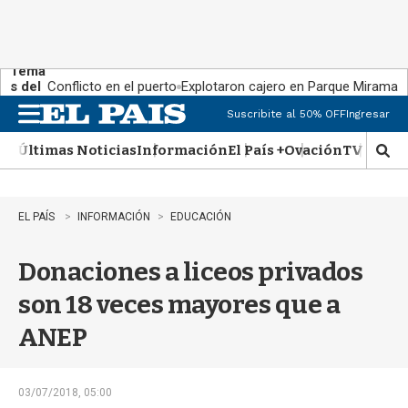
Tema
s del
Conflicto en el puerto
Explotaron cajero en Parque Miramar
día:
Suscribite al 50% OFF
Ingresar
M
e
Últimas Noticias
Información
El País +
Ovación
TV Show
n
M
u
o
s
t
EL PAÍS
INFORMACIÓN
EDUCACIÓN
r
a
Donaciones a liceos privados
r
b
son 18 veces mayores que a
�
s
ANEP
q
u
e
d
03/07/2018, 05:00