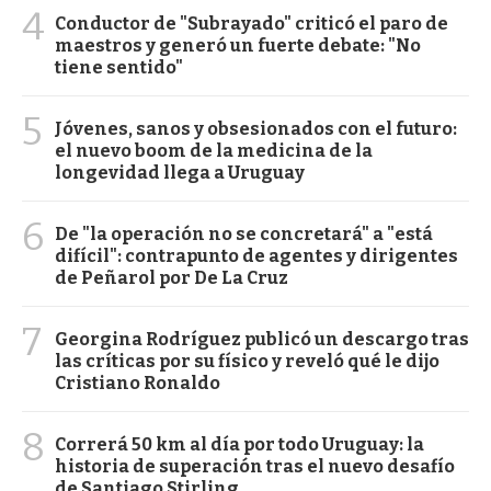
4
Conductor de "Subrayado" criticó el paro de
maestros y generó un fuerte debate: "No
tiene sentido"
5
Jóvenes, sanos y obsesionados con el futuro:
el nuevo boom de la medicina de la
longevidad llega a Uruguay
6
De "la operación no se concretará" a "está
difícil": contrapunto de agentes y dirigentes
de Peñarol por De La Cruz
7
Georgina Rodríguez publicó un descargo tras
las críticas por su físico y reveló qué le dijo
Cristiano Ronaldo
8
Correrá 50 km al día por todo Uruguay: la
historia de superación tras el nuevo desafío
de Santiago Stirling