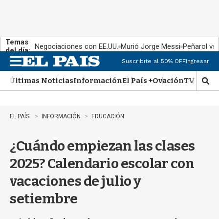
Temas
Negociaciones con EE.UU.
Murió Jorge Messi
Peñarol vs
del día:
Suscribite al 50% OFF
Ingresar
M
e
Últimas Noticias
Información
El País +
Ovación
TV Show
n
M
u
o
s
t
EL PAÍS
INFORMACIÓN
EDUCACIÓN
r
a
¿Cuándo empiezan las clases
r
b
2025? Calendario escolar con
�
s
vacaciones de julio y
q
u
setiembre
e
d