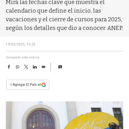
a
Mirá las fechas clave que muestra el
calendario que define el inicio, las
vacaciones y el cierre de cursos para 2025,
según los detalles que dio a conocer ANEP.
19/02/2025, 10:25
Compartir esta noticia
F
W
T
L
E
a
h
w
i
m
c
a
i
n
a
e
t
t
k
i
+
Agregar El País en
b
s
t
e
l
o
A
e
d
o
p
r
I
k
p
n