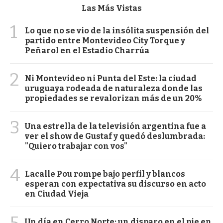
Las Más Vistas
1
Lo que no se vio de la insólita suspensión del
partido entre Montevideo City Torque y
Peñarol en el Estadio Charrúa
2
Ni Montevideo ni Punta del Este: la ciudad
uruguaya rodeada de naturaleza donde las
propiedades se revalorizan más de un 20%
3
Una estrella de la televisión argentina fue a
ver el show de Gustaf y quedó deslumbrada:
"Quiero trabajar con vos"
4
Lacalle Pou rompe bajo perfil y blancos
esperan con expectativa su discurso en acto
en Ciudad Vieja
5
Un día en Cerro Norte: un disparo en el pie en