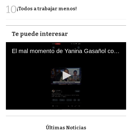
10
¡Todos a trabajar menos!
Te puede interesar
El mal momento de Yanina Gasañol con un hincha argentino en "Subrayado"
0
s
e
c
Últimas Noticias
o