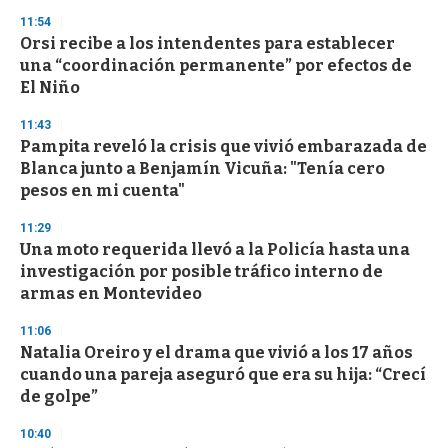
n
11:54
d
Orsi recibe a los intendentes para establecer
s
o
una “coordinación permanente” por efectos de
f
El Niño
3
3
s
11:43
e
Pampita reveló la crisis que vivió embarazada de
c
Blanca junto a Benjamín Vicuña: "Tenía cero
o
n
pesos en mi cuenta"
d
s
11:29
Una moto requerida llevó a la Policía hasta una
investigación por posible tráfico interno de
armas en Montevideo
11:06
Natalia Oreiro y el drama que vivió a los 17 años
cuando una pareja aseguró que era su hija: “Crecí
de golpe”
10:40