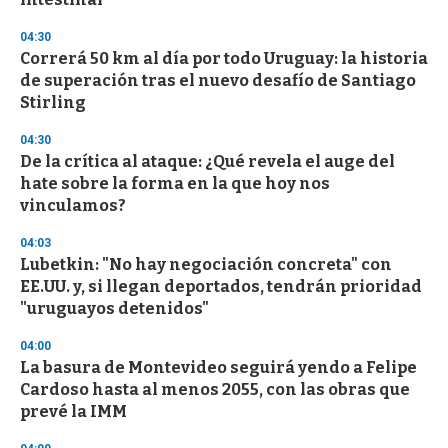
o
n
d
04:30
s
Correrá 50 km al día por todo Uruguay: la historia
de superación tras el nuevo desafío de Santiago
Stirling
04:30
De la crítica al ataque: ¿Qué revela el auge del
hate sobre la forma en la que hoy nos
vinculamos?
04:03
Lubetkin: "No hay negociación concreta" con
EE.UU. y, si llegan deportados, tendrán prioridad
"uruguayos detenidos"
04:00
La basura de Montevideo seguirá yendo a Felipe
Cardoso hasta al menos 2055, con las obras que
prevé la IMM