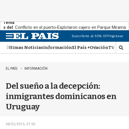
Tema
s del
Conflicto en el puerto
Explotaron cajero en Parque Miramar
día:
Suscribite al 50% OFF
Ingresar
M
e
Últimas Noticias
Información
El País +
Ovación
TV Show
n
M
u
o
s
t
EL PAÍS
INFORMACIÓN
r
a
Del sueño a la decepción:
r
b
inmigrantes dominicanos en
�
s
Uruguay
q
u
e
d
08/02/2015, 07:00