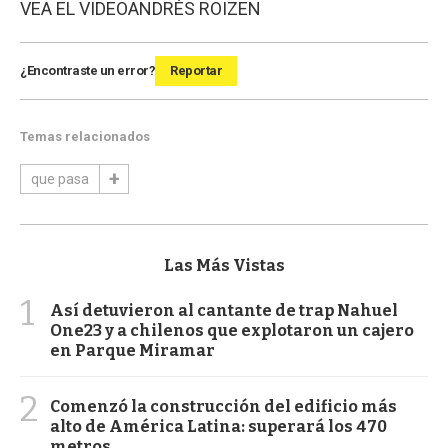
VEA EL VIDEO
ANDRÉS ROIZEN
¿Encontraste un error?
Reportar
Temas relacionados
que pasa
Las Más Vistas
1
Así detuvieron al cantante de trap Nahuel
One23 y a chilenos que explotaron un cajero
en Parque Miramar
2
Comenzó la construcción del edificio más
alto de América Latina: superará los 470
metros