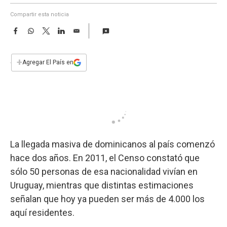
a
Compartir esta noticia
F
W
T
L
E
a
h
w
i
m
c
a
i
n
a
e
t
t
k
i
+
Agregar El País en
b
s
t
e
l
o
A
e
d
o
p
r
I
k
p
n
La llegada masiva de dominicanos al país comenzó
hace dos años. En 2011, el Censo constató que
sólo 50 personas de esa nacionalidad vivían en
Uruguay, mientras que distintas estimaciones
señalan que hoy ya pueden ser más de 4.000 los
aquí residentes.