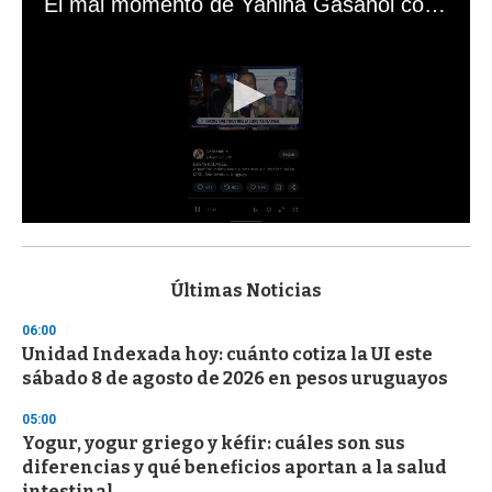
El mal momento de Yanina Gasañol con un hincha argentino en "Subrayado"
0
s
e
c
Últimas Noticias
o
n
06:00
d
Unidad Indexada hoy: cuánto cotiza la UI este
s
o
sábado 8 de agosto de 2026 en pesos uruguayos
f
3
05:00
3
s
Yogur, yogur griego y kéfir: cuáles son sus
e
diferencias y qué beneficios aportan a la salud
c
intestinal