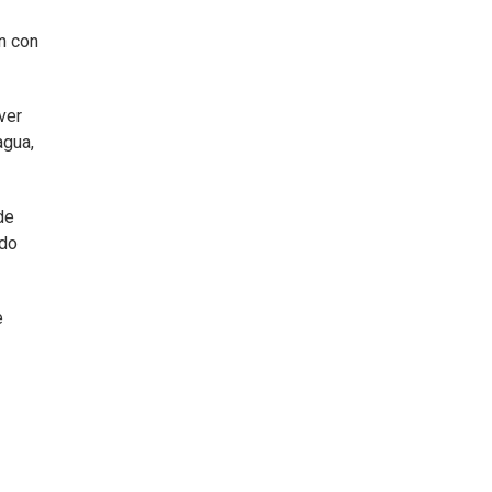
n con
ver
agua,
de
ido
e