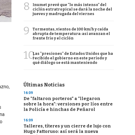
8
Inumet prevé que "lo más intenso" del
ciclón extratropical se dará la noche del
jueves y madrugada del viernes
9
Tormentas, vientos de 100 km/h y caída
abrupta de temperatura: así avanzan el
frente frío y el ciclón
10
Las "presiones" de Estados Unidos que ha
recibido el gobierno en este período y
qué diálogo se está manteniendo
Últimas Noticias
azno,
16:09
De "faltaron porteros" a "llegaron
sobre la hora": versiones por líos entre
s
la Policía e hinchas de Peñarol
una
16:09
do
Talleres, títeres y un cierre de lujo con
Hugo Fattoruso: así será la nueva