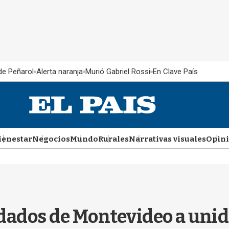
 de Peñarol
Alerta naranja
Murió Gabriel Rossi
En Clave País
ienestar
Negocios
Mundo
Rurales
Narrativas visuales
Opin
dados de Montevideo a unida