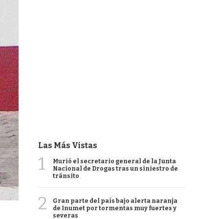
Las Más Vistas
1
Murió el secretario general de la Junta
Nacional de Drogas tras un siniestro de
tránsito
2
Gran parte del país bajo alerta naranja
de Inumet por tormentas muy fuertes y
severas