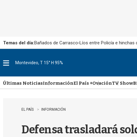
Temas del día:
Bañados de Carrasco
Líos entre Policía e hinchas
Montevideo, T 15° H 95%
M
e
n
u
Últimas Noticias
Información
El País +
Ovación
TV Show
B
EL PAÍS
INFORMACIÓN
Defensa trasladará sol