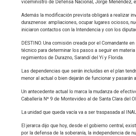
viceministro de Defensa Nacional, Jorge Menéndez, en
Además la modificación prevista obligará a realizar inv
duraznense: ampliaciones, ocupar lugares ociosos, nue
iniciaron contactos con la Intendencia y con los diput
DESTINO. Una comisión creada por el Comandante en Je
técnico para determinar los pasos a seguir en materi
regimientos de Durazno, Sarandí del Yí y Florida.
Las dependencias que serán incluidas en el plan tendr
menor al actual o bien dejarán de funcionar y pasarán 
Un antecedente actual lo marca la mudanza de efectiv
Caballería Nº 9 de Montevideo al de Santa Clara del Oli
La unidad que queda vacía va a ser traspasada al IN
El jerarca dijo que hoy, desde el gobierno central, ex
por la defensa de la soberanía, la independencia de n