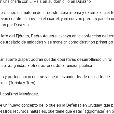
 una charla con El País en su domicilio en Durazno.
ersiones en materia de infraestructura interna y externa al cuarte
vas construcciones en el cuartel, y en nuevos predios para lo c
ados por Durazno.
fe del Ejército, Pedro Aguerre, avanza en la confección del es
a de traslado de unidades y se manejan como destinos primarios
án suerte dispar; podrán quedar operativas desarrollando un rol
a ser asignadas a otras esferas de la función pública.
os y pertenencias que se viene realizando desde el cuartel de
mar (Treinta y Tres).
AU, confirmó Menéndez.
iste un "nuevo concepto de lo que es la Defensa en Uruguay, que 
uestros recursos naturales, que tiene que estar `aggiornada` en 