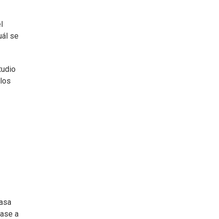
l
uál se
tudio
 los
pasa
base a