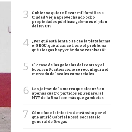
3
Gobierno quiere llevar mil familias a
Ciudad Vieja aprovechando ocho
propiedades públicas: ¿cómo es el plan
del MVOT?
4
¿Por qué está lenta o se cae la plataforma
e-BROU, qué alcance tiene el problema,
qué riesgos hay y cuándo se resolverá?
5
El ocaso de las galerías del Centro y el
boom en Pocitos: cómo se reconfigura el
mercado de locales comerciales
6
Leo Jaime: de la marca que alcanzó en
apenas cuatro partidos en Peñarol al
MVP de la final con más que gambetas
7
Cómo fue el siniestro de tránsito por el
que murió Gabriel Rossi, secretario
general de Drogas