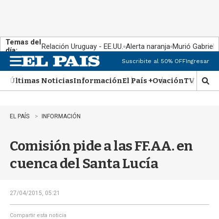
Temas del
Relación Uruguay - EE.UU.
Alerta naranja
Murió Gabriel 
día:
Suscribite al 50% OFF
Ingresar
M
e
Últimas Noticias
Información
El País +
Ovación
TV Show
n
M
u
o
s
t
EL PAÍS
INFORMACIÓN
r
a
Comisión pide a las FF.AA. en
r
b
cuenca del Santa Lucía
�
s
q
u
27/04/2015, 05:21
e
d
Compartir esta noticia