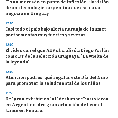
"Es un mercado en punto de inflexión": la visión
s
o
de una tecnológica argentina que escala su
f
negocio en Uruguay
3
3
s
12:06
e
Casi todo el país bajo alerta naranja de Inumet
c
por tormentas muy fuertes y severas
o
n
d
12:00
s
El video con el que AUF oficializó a Diego Forlán
como DT de la selección uruguaya: "La vuelta de
la leyenda"
12:00
Atención padres: qué regalar este Día del Niño
para promover la salud mental de los niños
11:55
De “gran exhibición” al “deslumbre”: así vieron
en Argentina otra gran actuación de Leonel
Jaime en Peñarol