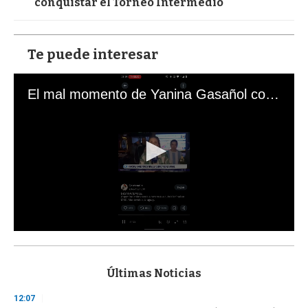
conquistar el Torneo Intermedio
Te puede interesar
El mal momento de Yanina Gasañol con un hincha argentino en "Subrayado"
0
s
e
c
Últimas Noticias
o
n
12:07
d