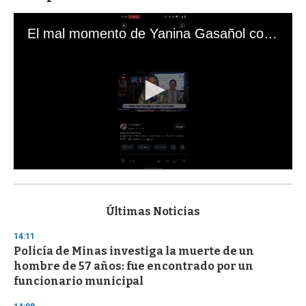
El mal momento de Yanina Gasañol con un hincha argentino en "Subrayado"
0
s
e
c
Últimas Noticias
o
n
14:11
d
Policía de Minas investiga la muerte de un
s
o
hombre de 57 años: fue encontrado por un
f
funcionario municipal
3
3
s