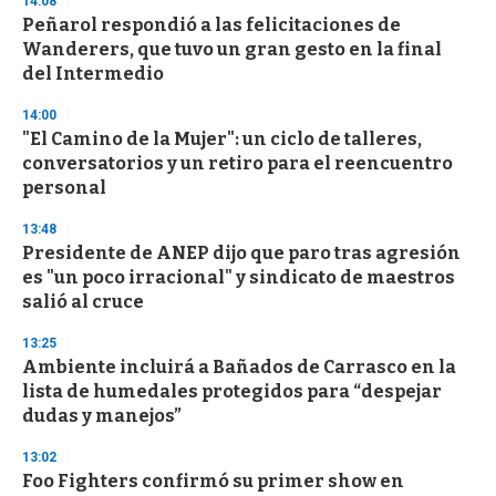
14:08
e
Peñarol respondió a las felicitaciones de
c
Wanderers, que tuvo un gran gesto en la final
o
n
del Intermedio
d
s
14:00
"El Camino de la Mujer": un ciclo de talleres,
conversatorios y un retiro para el reencuentro
personal
13:48
Presidente de ANEP dijo que paro tras agresión
es "un poco irracional" y sindicato de maestros
salió al cruce
13:25
Ambiente incluirá a Bañados de Carrasco en la
lista de humedales protegidos para “despejar
dudas y manejos”
13:02
Foo Fighters confirmó su primer show en