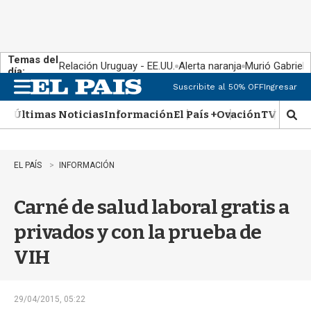
Temas del
Relación Uruguay - EE.UU.
Alerta naranja
Murió Gabriel 
día:
Suscribite al 50% OFF
Ingresar
M
e
Últimas Noticias
Información
El País +
Ovación
TV Show
n
M
u
o
s
t
EL PAÍS
INFORMACIÓN
r
a
Carné de salud laboral gratis a
r
b
privados y con la prueba de
�
s
VIH
q
u
e
d
29/04/2015, 05:22