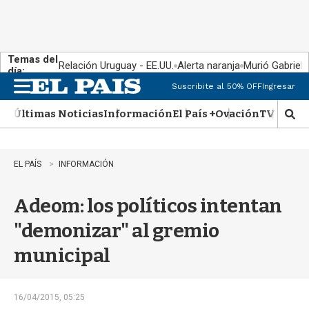
Temas del
Relación Uruguay - EE.UU.
Alerta naranja
Murió Gabriel 
día:
Suscribite al 50% OFF
Ingresar
M
e
Últimas Noticias
Información
El País +
Ovación
TV Show
n
M
u
o
s
t
EL PAÍS
INFORMACIÓN
r
a
Adeom: los políticos intentan
r
b
"demonizar" al gremio
�
s
municipal
q
u
e
d
16/04/2015, 05:25