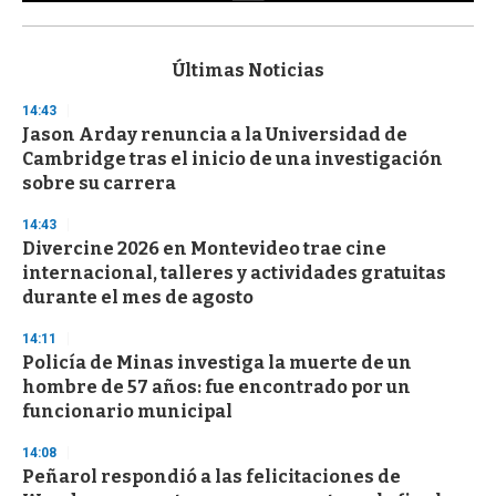
0
s
e
c
Últimas Noticias
o
n
14:43
d
Jason Arday renuncia a la Universidad de
s
o
Cambridge tras el inicio de una investigación
f
sobre su carrera
3
3
s
14:43
e
Divercine 2026 en Montevideo trae cine
c
internacional, talleres y actividades gratuitas
o
n
durante el mes de agosto
d
s
14:11
Policía de Minas investiga la muerte de un
hombre de 57 años: fue encontrado por un
funcionario municipal
14:08
Peñarol respondió a las felicitaciones de