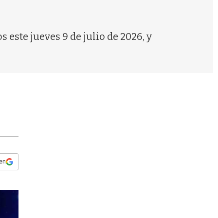
s
q
u
e
 este jueves 9 de julio de 2026, y
d
a
 en