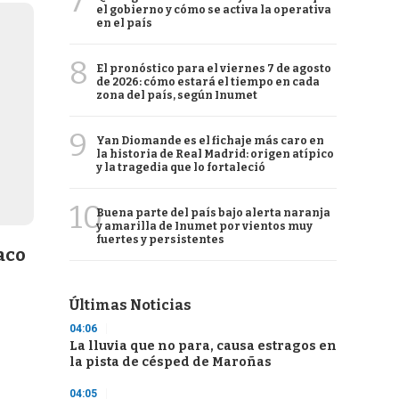
7
el gobierno y cómo se activa la operativa
en el país
8
El pronóstico para el viernes 7 de agosto
de 2026: cómo estará el tiempo en cada
zona del país, según Inumet
9
Yan Diomande es el fichaje más caro en
la historia de Real Madrid: origen atípico
y la tragedia que lo fortaleció
10
Buena parte del país bajo alerta naranja
y amarilla de Inumet por vientos muy
fuertes y persistentes
aco
Últimas Noticias
04:06
La lluvia que no para, causa estragos en
la pista de césped de Maroñas
04:05