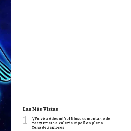
Las Más Vistas
1
"¡Volvé a Adeom!": el filoso comentario de
Yesty Prieto a Valeria Ripoll en plena
Cena de Famosos