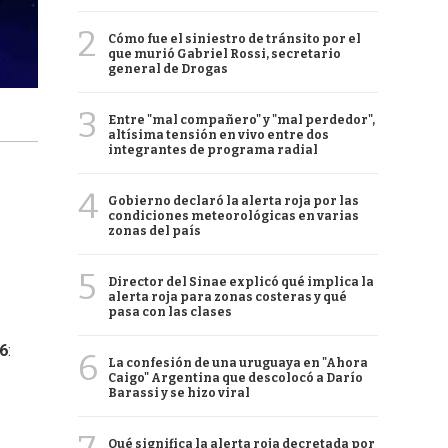
2
Cómo fue el siniestro de tránsito por el
que murió Gabriel Rossi, secretario
general de Drogas
3
Entre "mal compañero" y "mal perdedor",
altísima tensión en vivo entre dos
integrantes de programa radial
4
Gobierno declaró la alerta roja por las
condiciones meteorológicas en varias
zonas del país
5
Director del Sinae explicó qué implica la
alerta roja para zonas costeras y qué
pasa con las clases
26
:
6
La confesión de una uruguaya en "Ahora
Caigo" Argentina que descolocó a Darío
Barassi y se hizo viral
Qué significa la alerta roja decretada por