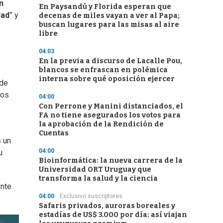
n
En Paysandú y Florida esperan que
dad
” y
decenas de miles vayan a ver al Papa;
buscan lugares para las misas al aire
libre
04:03
En la previa a discurso de Lacalle Pou,
blancos se enfrascan en polémica
interna sobre qué oposición ejercer
 de
Los
04:00
Con Perrone y Manini distanciados, el
FA no tiene asegurados los votos para
la aprobación de la Rendición de
Cuentas
s un
04:00
u
Bioinformática: la nueva carrera de la
Universidad ORT Uruguay que
transforma la salud y la ciencia
ente
04:00
Exclusivo suscriptores
Safaris privados, auroras boreales y
estadías de US$ 3.000 por día: así viajan