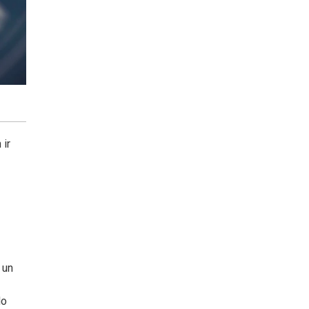
 ir
 un
do