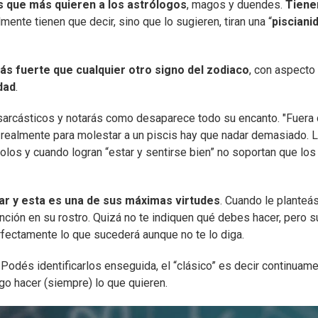
as que más quieren a los astrólogos
, magos y duendes.
Tiene
ente tienen que decir, sino que lo sugieren, tiran una “
pisciani
s fuerte que cualquier otro signo del zodiaco
, con aspecto
dad
.
arcásticos y notarás como desaparece todo su encanto. "Fuera
o realmente para molestar a un piscis hay que nadar demasiado. 
solos y cuando logran “estar y sentirse bien” no soportan que los
r y esta es una de sus máximas virtudes
. Cuando le planteá
ción en su rostro. Quizá no te indiquen qué debes hacer, pero s
erfectamente lo que sucederá aunque no te lo diga.
Podés identificarlos enseguida, el “clásico” es decir continuam
ego hacer (siempre) lo que quieren.