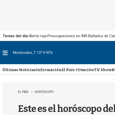
Temas del día:
Alerta roja
Preocupaciones en INR
Bañados de Ca
Montevideo, T 13° H 95%
M
e
n
u
Últimas Noticias
Información
El País +
Ovación
TV Show
B
EL PAÍS
HORÓSCOPO
Este es el horóscopo del