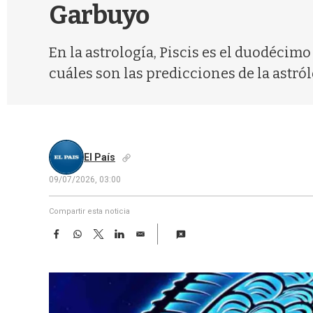
Garbuyo
En la astrología, Piscis es el duodécimo 
cuáles son las predicciones de la astról
El País
09/07/2026, 03:00
Compartir esta noticia
F
W
T
L
E
a
h
w
i
m
c
a
i
n
a
e
t
t
k
i
b
s
t
e
l
o
A
e
d