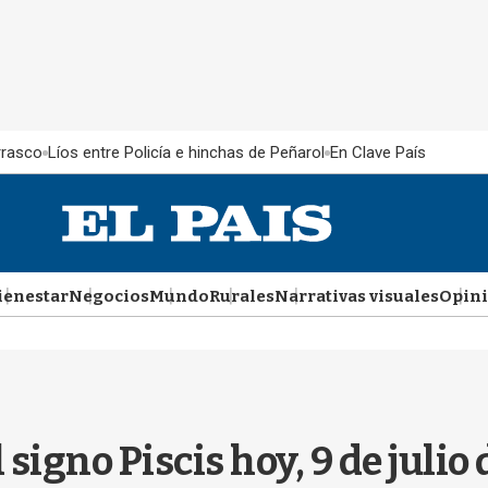
rrasco
Líos entre Policía e hinchas de Peñarol
En Clave País
ienestar
Negocios
Mundo
Rurales
Narrativas visuales
Opin
 signo Piscis hoy, 9 de juli