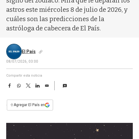
signo del zodíaco. Mirá qué le deparan los
a
astros este miércoles 8 de julio de 2026, y
cuáles son las predicciones de la
astróloga de cabecera de El País.
El País
08/07/2026, 03:00
Compartir esta noticia
F
W
T
L
E
a
h
w
i
m
c
a
i
n
a
e
t
t
k
i
+
Agregar El País en
b
s
t
e
l
o
A
e
d
o
p
r
I
k
p
n