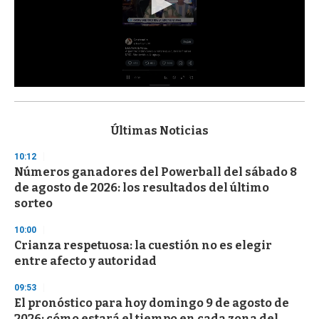
0
s
e
c
Últimas Noticias
o
n
10:12
d
Números ganadores del Powerball del sábado 8
s
o
de agosto de 2026: los resultados del último
f
sorteo
3
3
s
10:00
e
Crianza respetuosa: la cuestión no es elegir
c
entre afecto y autoridad
o
n
d
09:53
s
El pronóstico para hoy domingo 9 de agosto de
2026: cómo estará el tiempo en cada zona del