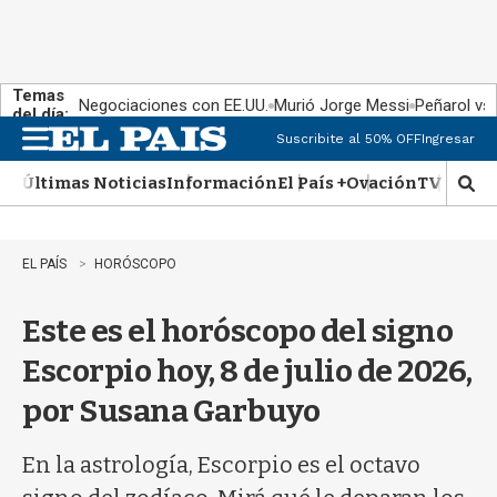
Temas
Negociaciones con EE.UU.
Murió Jorge Messi
Peñarol vs
del día:
Suscribite al 50% OFF
Ingresar
M
e
Últimas Noticias
Información
El País +
Ovación
TV Show
n
M
u
o
s
t
EL PAÍS
HORÓSCOPO
r
a
Este es el horóscopo del signo
r
b
Escorpio hoy, 8 de julio de 2026,
�
s
por Susana Garbuyo
q
u
e
En la astrología, Escorpio es el octavo
d