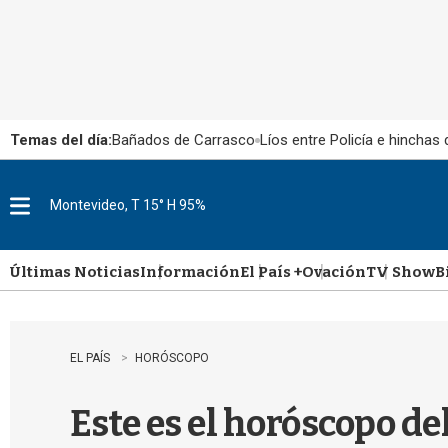
Temas del día:
Bañados de Carrasco
Líos entre Policía e hinchas
Montevideo, T 15° H 95%
M
e
n
u
Últimas Noticias
Información
El País +
Ovación
TV Show
B
EL PAÍS
HORÓSCOPO
Este es el horóscopo del