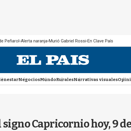
 de Peñarol
Alerta naranja
Murió Gabriel Rossi
En Clave País
ienestar
Negocios
Mundo
Rurales
Narrativas visuales
Opin
 signo Capricornio hoy, 9 de