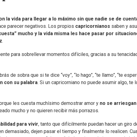
 la vida para llegar a lo máximo sin que nadie se de cuent
 hace parecer negativos. Los propios
capricornianos
saben y as
cuesta” mucho y la vida misma les hace pasar por situacio
z
.
ente para sobrellevar momentos difíciles, gracias a su tenacidad
rás de sobra que si te dice “voy”, “lo hago”, “te llamo”, “te esper
n con su palabra
. Si un capricorniano no puede asumir algo, te l
orque les cuesta muchísimo demostrar amor y
no se arriesgan
lpeado mucho y no quieren recibir más porrazos.
ilidad para vivir
, tanto que difícilmente puedan hacer un giro 
n demasiado, dejen pasar el tiempo y finalmente lo realicen. Cu