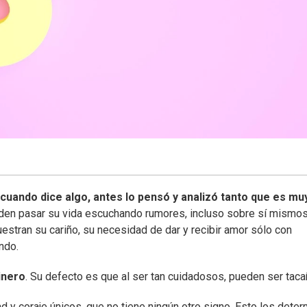
cuando dice algo, antes lo pensó y analizó tanto que es mu
ueden pasar su vida escuchando rumores, incluso sobre sí mismos
estran su cariño, su necesidad de dar y recibir amor sólo con
ndo.
inero
. Su defecto es que al ser tan cuidadosos, pueden ser taca
 y coraje únicos, que no tiene ningún otro signo. Esto los deter