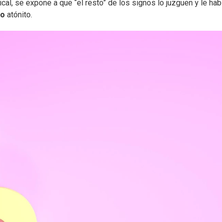
cal, se expone a que “el resto” de los signos lo juzguen y le hab
co
atónito.