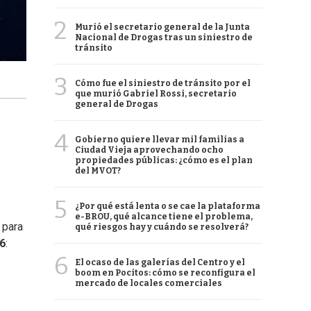
2
Murió el secretario general de la Junta
Nacional de Drogas tras un siniestro de
tránsito
3
Cómo fue el siniestro de tránsito por el
que murió Gabriel Rossi, secretario
general de Drogas
4
Gobierno quiere llevar mil familias a
Ciudad Vieja aprovechando ocho
propiedades públicas: ¿cómo es el plan
del MVOT?
5
¿Por qué está lenta o se cae la plataforma
e-BROU, qué alcance tiene el problema,
 para
qué riesgos hay y cuándo se resolverá?
26
:
6
El ocaso de las galerías del Centro y el
boom en Pocitos: cómo se reconfigura el
mercado de locales comerciales