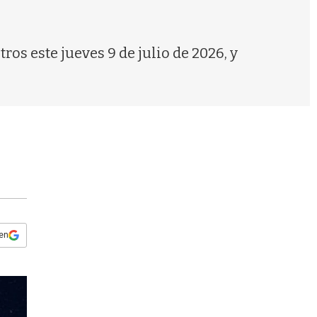
s
q
u
e
ros este jueves 9 de julio de 2026, y
d
a
 en