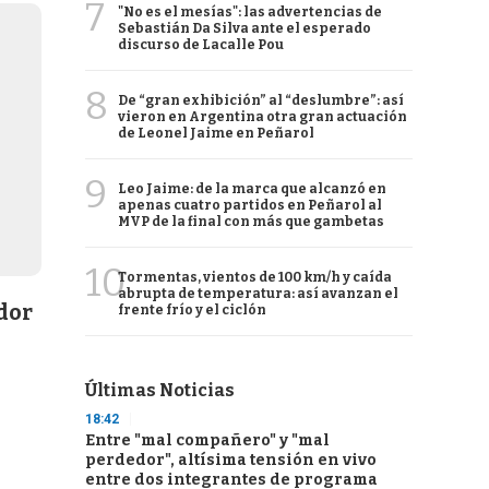
7
"No es el mesías": las advertencias de
Sebastián Da Silva ante el esperado
discurso de Lacalle Pou
8
De “gran exhibición” al “deslumbre”: así
vieron en Argentina otra gran actuación
de Leonel Jaime en Peñarol
9
Leo Jaime: de la marca que alcanzó en
apenas cuatro partidos en Peñarol al
MVP de la final con más que gambetas
10
Tormentas, vientos de 100 km/h y caída
abrupta de temperatura: así avanzan el
dor
frente frío y el ciclón
Últimas Noticias
18:42
Entre "mal compañero" y "mal
perdedor", altísima tensión en vivo
entre dos integrantes de programa