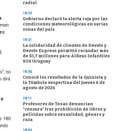
radial
18:33
a
.
Gobierno declaró la alerta roja por las
condiciones meteorológicas en varias
umen
zonas del país
nes
18:31
La solidaridad de clientes de Devoto y
Devoto Express permitió recaudar más
,
de $1,7 millones para Aldeas Infantiles
SOS Uruguay
o”, no
18:30
Conocé los resultados de la Quiniela y
o dirá
la Tómbola vespertina del jueves 6 de
agosto de 2026
 a
18:11
Profesores de Texas denuncian
"censura" tras prohibición de libros y
películas sobre sexualidad, género y
de 180
raza
ando
18:03