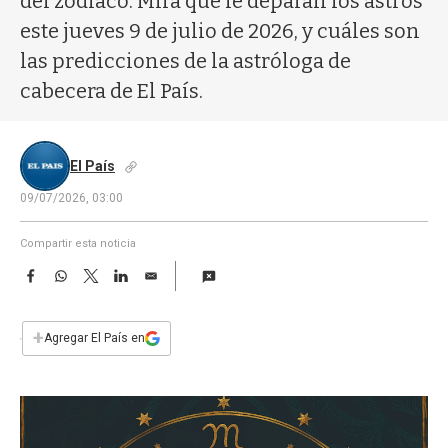
del zodíaco. Mirá qué le deparan los astros
a
este jueves 9 de julio de 2026, y cuáles son
las predicciones de la astróloga de
cabecera de El País.
El País
09/07/2026, 03:00
Compartir esta noticia
F
W
T
L
E
a
h
w
i
m
c
a
i
n
a
e
t
t
k
i
+
Agregar El País en
b
s
t
e
l
o
A
e
d
o
p
r
I
k
p
n