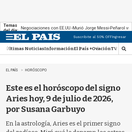
Temas
Negociaciones con EE.UU.
Murió Jorge Messi
Peñarol vs
del día:
Suscribite al 50% OFF
Ingresar
M
e
Últimas Noticias
Información
El País +
Ovación
TV Show
n
M
u
o
s
t
EL PAÍS
HORÓSCOPO
r
a
Este es el horóscopo del signo
r
b
Aries hoy, 9 de julio de 2026,
�
s
por Susana Garbuyo
q
u
e
En la astrología, Aries es el primer signo
d