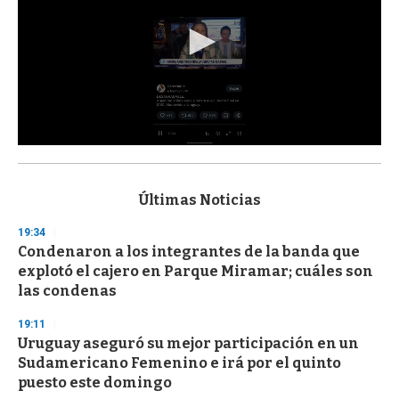
0
s
e
c
Últimas Noticias
o
n
19:34
d
Condenaron a los integrantes de la banda que
s
o
explotó el cajero en Parque Miramar; cuáles son
f
las condenas
3
3
s
19:11
e
Uruguay aseguró su mejor participación en un
c
Sudamericano Femenino e irá por el quinto
o
n
puesto este domingo
d