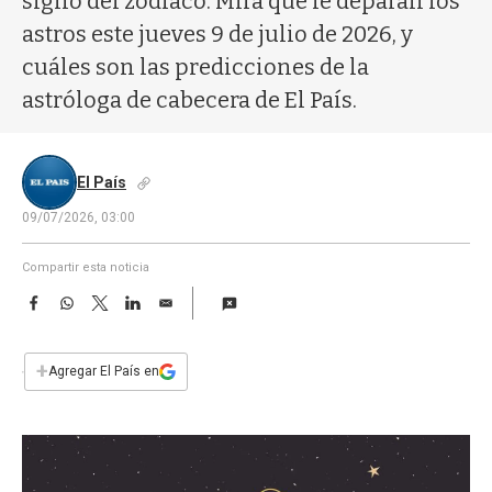
signo del zodíaco. Mirá qué le deparan los
a
astros este jueves 9 de julio de 2026, y
cuáles son las predicciones de la
astróloga de cabecera de El País.
El País
09/07/2026, 03:00
Compartir esta noticia
F
W
T
L
E
a
h
w
i
m
c
a
i
n
a
e
t
t
k
i
+
Agregar El País en
b
s
t
e
l
o
A
e
d
o
p
r
I
k
p
n