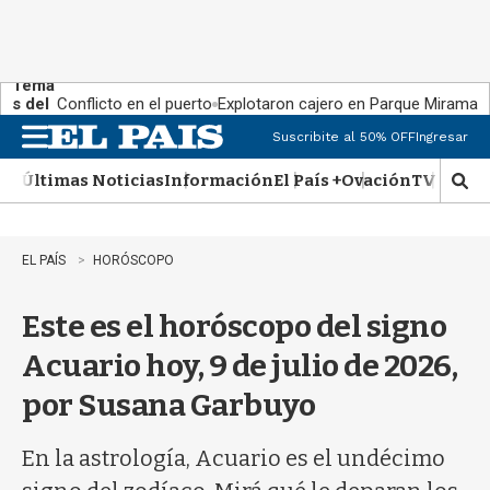
Tema
s del
Conflicto en el puerto
Explotaron cajero en Parque Miramar
día:
Suscribite al 50% OFF
Ingresar
M
e
Últimas Noticias
Información
El País +
Ovación
TV Show
n
M
u
o
s
t
EL PAÍS
HORÓSCOPO
r
a
Este es el horóscopo del signo
r
b
Acuario hoy, 9 de julio de 2026,
�
s
por Susana Garbuyo
q
u
e
En la astrología, Acuario es el undécimo
d