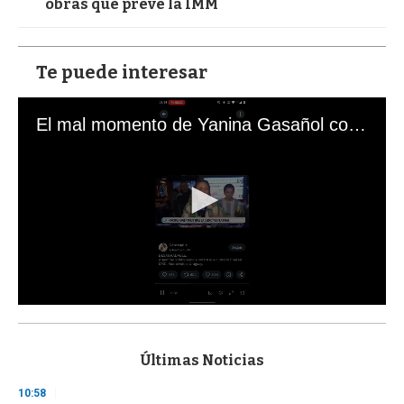
obras que prevé la IMM
Te puede interesar
El mal momento de Yanina Gasañol con un hincha argentino en "Subrayado"
0
s
e
c
Últimas Noticias
o
n
10:58
d