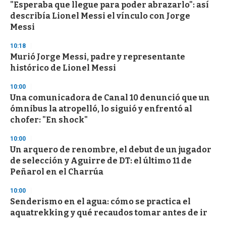
"Esperaba que llegue para poder abrazarlo": así
s
o
describía Lionel Messi el vínculo con Jorge
f
Messi
3
3
s
10:18
e
Murió Jorge Messi, padre y representante
c
histórico de Lionel Messi
o
n
d
10:00
s
Una comunicadora de Canal 10 denunció que un
ómnibus la atropelló, lo siguió y enfrentó al
chofer: "En shock"
10:00
Un arquero de renombre, el debut de un jugador
de selección y Aguirre de DT: el último 11 de
Peñarol en el Charrúa
10:00
Senderismo en el agua: cómo se practica el
aquatrekking y qué recaudos tomar antes de ir