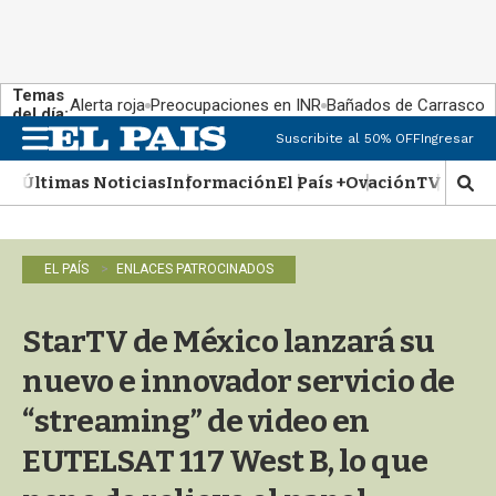
Temas
Alerta roja
Preocupaciones en INR
Bañados de Carrasco
del día:
Suscribite al 50% OFF
Ingresar
M
e
Últimas Noticias
Información
El País +
Ovación
TV Show
n
M
u
o
s
t
EL PAÍS
ENLACES PATROCINADOS
r
a
r
StarTV de México lanzará su
b
�
nuevo e innovador servicio de
s
q
“streaming” de video en
u
EUTELSAT 117 West B, lo que
e
d