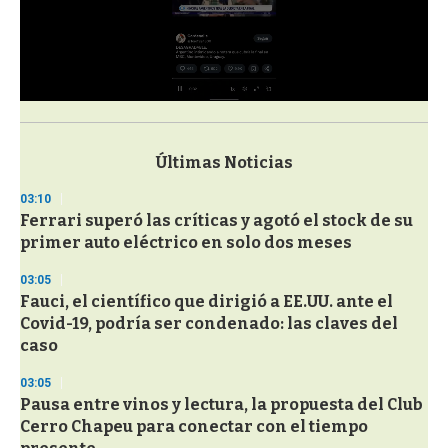
0
s
e
c
Últimas Noticias
o
n
03:10
d
Ferrari superó las críticas y agotó el stock de su
s
o
primer auto eléctrico en solo dos meses
f
3
03:05
3
s
Fauci, el científico que dirigió a EE.UU. ante el
e
Covid-19, podría ser condenado: las claves del
c
caso
o
n
d
03:05
s
Pausa entre vinos y lectura, la propuesta del Club
Cerro Chapeu para conectar con el tiempo