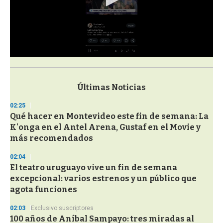
0
s
e
c
Últimas Noticias
o
n
02:25
d
Qué hacer en Montevideo este fin de semana: La
s
o
K'onga en el Antel Arena, Gustaf en el Movie y
f
más recomendados
3
3
s
02:04
e
El teatro uruguayo vive un fin de semana
c
excepcional: varios estrenos y un público que
o
n
agota funciones
d
s
02:03
Exclusivo suscriptores
100 años de Aníbal Sampayo: tres miradas al