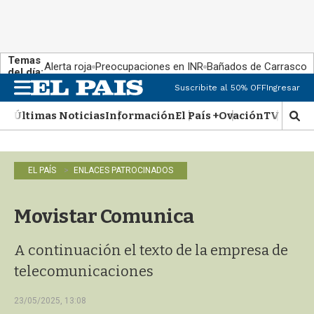
Temas
Alerta roja
Preocupaciones en INR
Bañados de Carrasco
del día:
Suscribite al 50% OFF
Ingresar
M
e
Últimas Noticias
Información
El País +
Ovación
TV Show
n
M
u
o
s
t
EL PAÍS
ENLACES PATROCINADOS
r
a
r
Movistar Comunica
b
�
s
A continuación el texto de la empresa de
q
telecomunicaciones
u
e
23/05/2025, 13:08
d