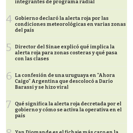
integrantes de programa radial
4
Gobierno declaró la alerta roja por las
condiciones meteorológicas en varias zonas
del país
5
Director del Sinae explicó qué implica la
alerta roja para zonas costeras y qué pasa
con las clases
6
La confesión de una uruguaya en "Ahora
Caigo" Argentina que descolocó a Darío
Barassi y se hizo viral
7
Qué significa la alerta roja decretada por el
gobierno y cómo se activa la operativa en el
país
8
Yan Diomande es el fichaje más caro en la