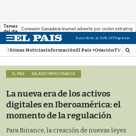
Temas
Conexión Ganadera
Inumet advierte por ciclón extratropi
del día:
Suscribite al 50% OFF
Ingresar
M
e
Últimas Noticias
Información
El País +
Ovación
TV Show
n
M
u
o
s
t
EL PAÍS
ENLACES PATROCINADOS
r
a
r
La nueva era de los activos
b
�
digitales en Iberoamérica: el
s
q
momento de la regulación
u
e
Para Binance, la creación de nuevas leyes
d