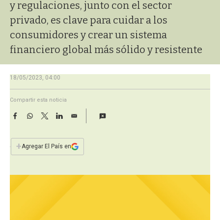
a
y regulaciones, junto con el sector
privado, es clave para cuidar a los
consumidores y crear un sistema
financiero global más sólido y resistente
18/05/2023, 04:00
Compartir esta noticia
F
W
T
L
E
a
h
w
i
m
c
a
i
n
a
e
t
t
k
i
+
Agregar El País en
b
s
t
e
l
o
A
e
d
o
p
r
I
k
p
n