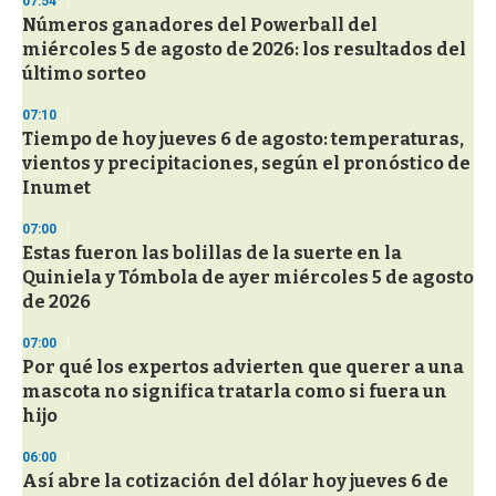
07:54
d
Números ganadores del Powerball del
s
o
miércoles 5 de agosto de 2026: los resultados del
f
último sorteo
3
3
s
07:10
e
Tiempo de hoy jueves 6 de agosto: temperaturas,
c
vientos y precipitaciones, según el pronóstico de
o
n
Inumet
d
s
07:00
Estas fueron las bolillas de la suerte en la
Quiniela y Tómbola de ayer miércoles 5 de agosto
de 2026
07:00
Por qué los expertos advierten que querer a una
mascota no significa tratarla como si fuera un
hijo
06:00
Así abre la cotización del dólar hoy jueves 6 de