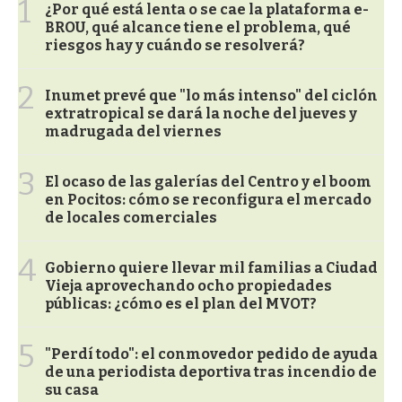
1
¿Por qué está lenta o se cae la plataforma e-
BROU, qué alcance tiene el problema, qué
riesgos hay y cuándo se resolverá?
2
Inumet prevé que "lo más intenso" del ciclón
extratropical se dará la noche del jueves y
madrugada del viernes
3
El ocaso de las galerías del Centro y el boom
en Pocitos: cómo se reconfigura el mercado
de locales comerciales
4
Gobierno quiere llevar mil familias a Ciudad
Vieja aprovechando ocho propiedades
públicas: ¿cómo es el plan del MVOT?
5
"Perdí todo": el conmovedor pedido de ayuda
de una periodista deportiva tras incendio de
su casa