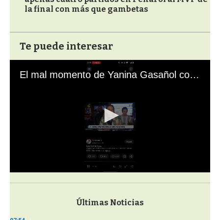
la final con más que gambetas
Te puede interesar
El mal momento de Yanina Gasañol con un hincha argentino en "Subrayado"
0
s
e
c
Últimas Noticias
o
n