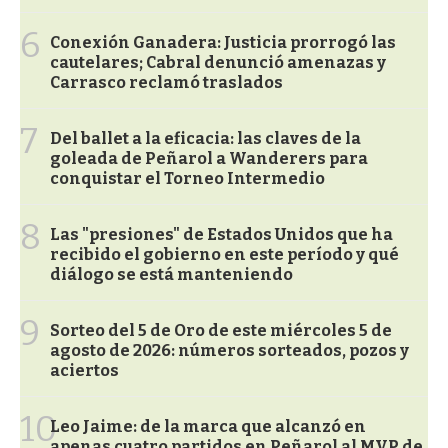
6
Conexión Ganadera: Justicia prorrogó las
cautelares; Cabral denunció amenazas y
Carrasco reclamó traslados
7
Del ballet a la eficacia: las claves de la
goleada de Peñarol a Wanderers para
conquistar el Torneo Intermedio
8
Las "presiones" de Estados Unidos que ha
recibido el gobierno en este período y qué
diálogo se está manteniendo
9
Sorteo del 5 de Oro de este miércoles 5 de
agosto de 2026: números sorteados, pozos y
aciertos
10
Leo Jaime: de la marca que alcanzó en
apenas cuatro partidos en Peñarol al MVP de