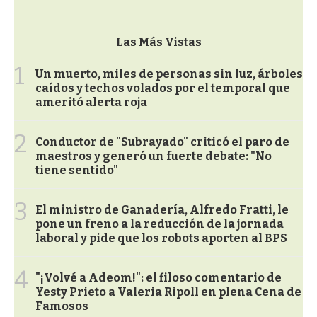
Las Más Vistas
1
Un muerto, miles de personas sin luz, árboles
caídos y techos volados por el temporal que
ameritó alerta roja
2
Conductor de "Subrayado" criticó el paro de
maestros y generó un fuerte debate: "No
tiene sentido"
3
El ministro de Ganadería, Alfredo Fratti, le
pone un freno a la reducción de la jornada
laboral y pide que los robots aporten al BPS
4
"¡Volvé a Adeom!": el filoso comentario de
Yesty Prieto a Valeria Ripoll en plena Cena de
Famosos