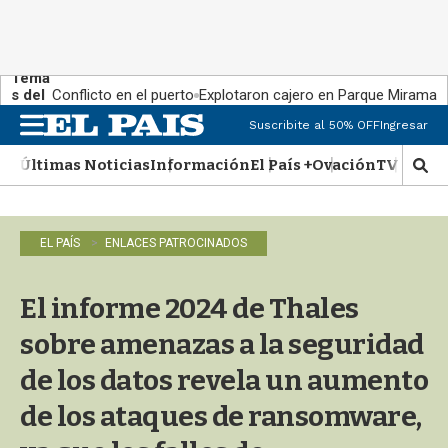
Tema
s del
Conflicto en el puerto
Explotaron cajero en Parque Miramar
día:
Suscribite al 50% OFF
Ingresar
M
e
Últimas Noticias
Información
El País +
Ovación
TV Show
n
M
u
o
s
t
EL PAÍS
ENLACES PATROCINADOS
r
a
r
El informe 2024 de Thales
b
�
sobre amenazas a la seguridad
s
q
de los datos revela un aumento
u
de los ataques de ransomware,
e
d