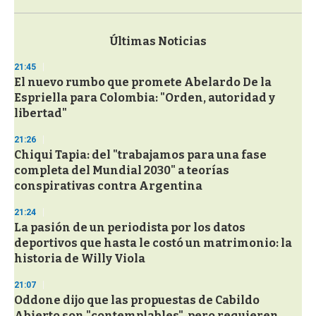
0
s
e
c
Últimas Noticias
o
n
21:45
d
El nuevo rumbo que promete Abelardo De la
s
o
Espriella para Colombia: "Orden, autoridad y
f
libertad"
3
3
s
21:26
e
Chiqui Tapia: del "trabajamos para una fase
c
completa del Mundial 2030" a teorías
o
n
conspirativas contra Argentina
d
s
21:24
La pasión de un periodista por los datos
deportivos que hasta le costó un matrimonio: la
historia de Willy Viola
21:07
Oddone dijo que las propuestas de Cabildo
Abierto son "contemplables", pero requieren