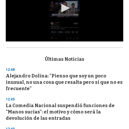
0
s
e
c
Últimas Noticias
o
n
12:48
d
Alejandro Dolina: "Pienso que soy un poco
s
o
inusual, no una cosa que resalta pero sí que no es
f
frecuente"
3
3
s
12:45
e
La Comedia Nacional suspendió funciones de
c
"Manos sucias": el motivo y cómo será la
o
n
devolución de las entradas
d
s