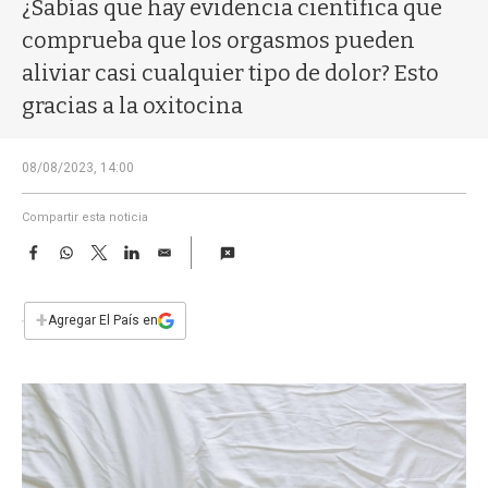
a
¿Sabías que hay evidencia científica que
comprueba que los orgasmos pueden
aliviar casi cualquier tipo de dolor? Esto
gracias a la oxitocina
08/08/2023, 14:00
Compartir esta noticia
F
W
T
L
E
a
h
w
i
m
c
a
i
n
a
e
t
t
k
i
+
Agregar El País en
b
s
t
e
l
o
A
e
d
o
p
r
I
k
p
n