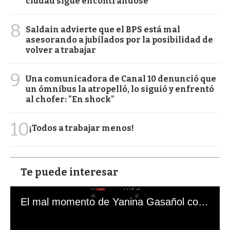
ciudad sigue encontrándose
8
Saldain advierte que el BPS está mal
asesorando a jubilados por la posibilidad de
volver a trabajar
9
Una comunicadora de Canal 10 denunció que
un ómnibus la atropelló, lo siguió y enfrentó
al chofer: "En shock"
10
¡Todos a trabajar menos!
Te puede interesar
El mal momento de Yanina Gasañol con un hincha argentino en "Subrayado"