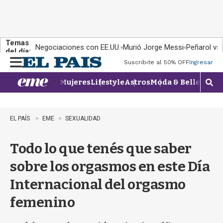
Temas
Negociaciones con EE.UU.
Murió Jorge Messi
Peñarol vs
del día:
Suscribite al 50% OFF
Ingresar
M
e
Mujeres
Lifestyle
Astros
Moda & Belleza
Con
n
M
u
o
s
t
EL PAÍS
EME
SEXUALIDAD
r
a
Todo lo que tenés que saber
r
b
sobre los orgasmos en este Día
�
s
Internacional del orgasmo
q
u
femenino
e
d