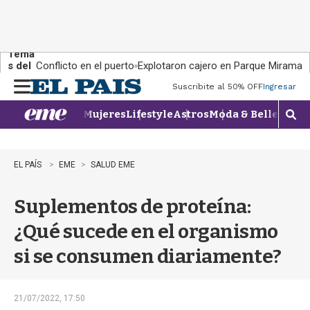
Tema
s del
Conflicto en el puerto
Explotaron cajero en Parque Miramar
día:
Suscribite al 50% OFF
Ingresar
M
e
Mujeres
Lifestyle
Astros
Moda & Belleza
Con
n
M
u
o
s
t
EL PAÍS
EME
SALUD EME
r
a
Suplementos de proteína:
r
b
¿Qué sucede en el organismo
�
s
si se consumen diariamente?
q
u
e
d
21/07/2022, 17:50