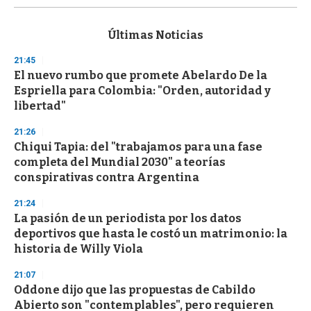
s
e
c
Últimas Noticias
o
n
21:45
d
El nuevo rumbo que promete Abelardo De la
s
o
Espriella para Colombia: "Orden, autoridad y
f
libertad"
3
3
s
21:26
e
Chiqui Tapia: del "trabajamos para una fase
c
completa del Mundial 2030" a teorías
o
n
conspirativas contra Argentina
d
s
21:24
La pasión de un periodista por los datos
deportivos que hasta le costó un matrimonio: la
historia de Willy Viola
21:07
Oddone dijo que las propuestas de Cabildo
Abierto son "contemplables", pero requieren