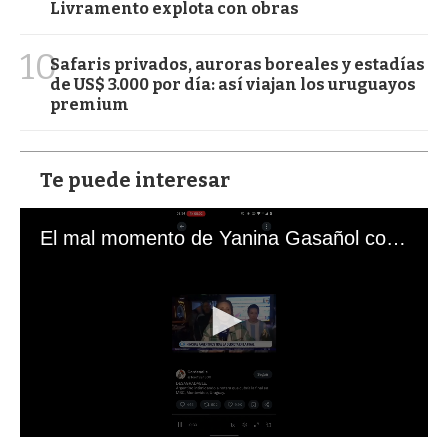
Livramento explota con obras
10
Safaris privados, auroras boreales y estadías
de US$ 3.000 por día: así viajan los uruguayos
premium
Te puede interesar
El mal momento de Yanina Gasañol con un hincha argentino en "Subrayado"
0