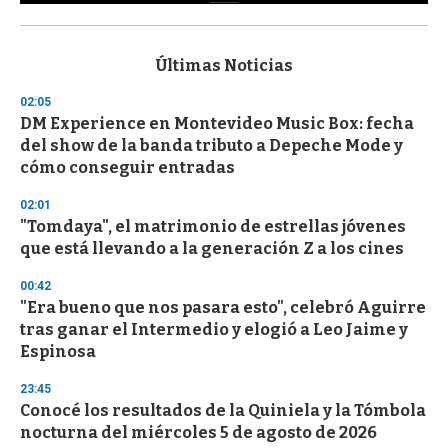
0
s
e
c
Últimas Noticias
o
n
02:05
d
DM Experience en Montevideo Music Box: fecha
s
o
del show de la banda tributo a Depeche Mode y
f
cómo conseguir entradas
3
3
s
02:01
e
"Tomdaya", el matrimonio de estrellas jóvenes
c
que está llevando a la generación Z a los cines
o
n
d
00:42
s
"Era bueno que nos pasara esto", celebró Aguirre
tras ganar el Intermedio y elogió a Leo Jaime y
Espinosa
23:45
Conocé los resultados de la Quiniela y la Tómbola
nocturna del miércoles 5 de agosto de 2026