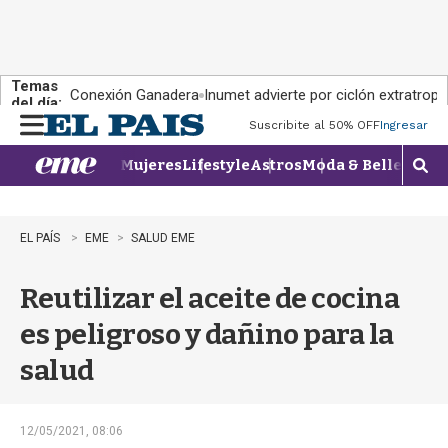
Temas
Conexión Ganadera
Inumet advierte por ciclón extratropi
del día:
Suscribite al 50% OFF
Ingresar
M
e
Mujeres
Lifestyle
Astros
Moda & Belleza
Con
n
M
u
o
s
t
EL PAÍS
EME
SALUD EME
r
a
Reutilizar el aceite de cocina
r
b
es peligroso y dañino para la
�
s
salud
q
u
e
d
12/05/2021, 08:06