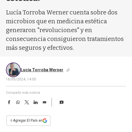
a
Lucía Torroba Werner cuenta sobre dos
microbios que en medicina estética
generaron "revoluciones" y en
consecuencia consiguieron tratamientos
más seguros y efectivos.
Lucía Torroba Werner
16/05/2024, 14:00
Compartir esta noticia
F
W
T
L
E
a
h
w
i
m
c
a
i
n
a
e
t
t
k
i
+
Agregar El País en
b
s
t
e
l
o
A
e
d