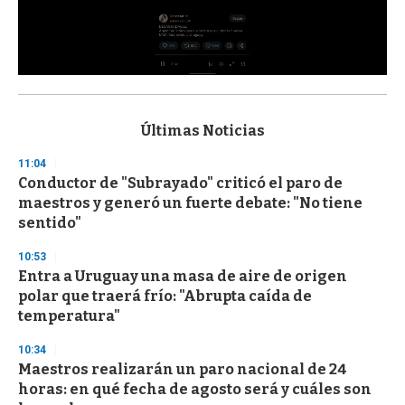
0
s
e
c
Últimas Noticias
o
n
11:04
d
Conductor de "Subrayado" criticó el paro de
s
o
maestros y generó un fuerte debate: "No tiene
f
sentido"
3
3
s
10:53
e
Entra a Uruguay una masa de aire de origen
c
polar que traerá frío: "Abrupta caída de
o
n
temperatura"
d
s
10:34
Maestros realizarán un paro nacional de 24
horas: en qué fecha de agosto será y cuáles son