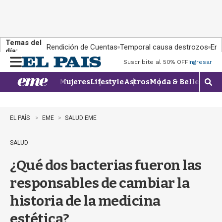
Temas del
Rendición de Cuentas
Temporal causa destrozos
En 
día:
Suscribite al 50% OFF
Ingresar
M
e
Mujeres
Lifestyle
Astros
Moda & Belleza
Con
n
M
u
o
s
t
EL PAÍS
EME
SALUD EME
r
a
SALUD
r
b
¿Qué dos bacterias fueron las
�
s
responsables de cambiar la
q
u
historia de la medicina
e
d
estética?