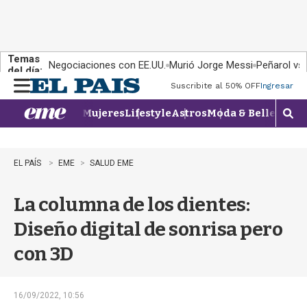
Temas
Negociaciones con EE.UU.
Murió Jorge Messi
Peñarol vs
del día:
Suscribite al 50% OFF
Ingresar
M
e
Mujeres
Lifestyle
Astros
Moda & Belleza
Con
n
M
u
o
s
t
EL PAÍS
EME
SALUD EME
r
a
La columna de los dientes:
r
b
Diseño digital de sonrisa pero
�
s
con 3D
q
u
e
d
16/09/2022, 10:56