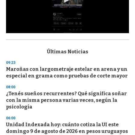
0
s
e
c
Últimas Noticias
o
n
09:23
d
Maroñas con largometraje estelar en arena y un
s
o
especial en grama como pruebas de corte mayor
f
3
08:00
3
s
¿Tenés sueños recurrentes? Qué significa soñar
e
con la misma persona varias veces, según la
c
psicología
o
n
d
06:00
s
Unidad Indexada hoy: cuánto cotiza la UI este
domingo 9 de agosto de 2026 en pesos uruguayos