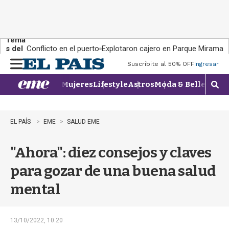
Tema
s del
Conflicto en el puerto
Explotaron cajero en Parque Miramar
día:
Suscribite al 50% OFF
Ingresar
M
e
Mujeres
Lifestyle
Astros
Moda & Belleza
Con
n
M
u
o
s
t
EL PAÍS
EME
SALUD EME
r
a
"Ahora": diez consejos y claves
r
b
para gozar de una buena salud
�
s
mental
q
u
e
d
13/10/2022, 10:20