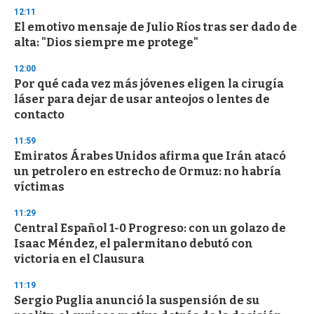
s
12:11
e
El emotivo mensaje de Julio Ríos tras ser dado de
c
alta: "Dios siempre me protege"
o
n
d
12:00
s
Por qué cada vez más jóvenes eligen la cirugía
láser para dejar de usar anteojos o lentes de
contacto
11:59
Emiratos Árabes Unidos afirma que Irán atacó
un petrolero en estrecho de Ormuz: no habría
víctimas
11:29
Central Español 1-0 Progreso: con un golazo de
Isaac Méndez, el palermitano debutó con
victoria en el Clausura
11:19
Sergio Puglia anunció la suspensión de su