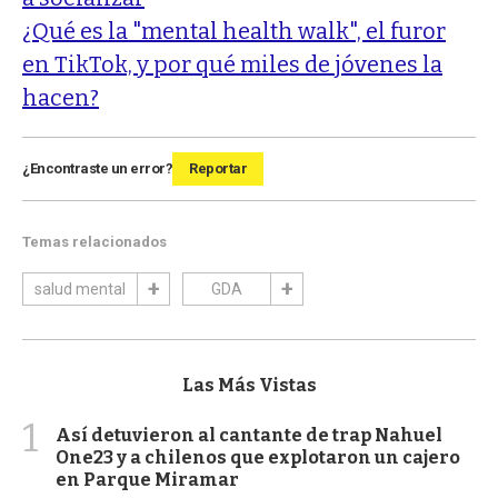
¿Qué es la "mental health walk", el furor
en TikTok, y por qué miles de jóvenes la
hacen?
¿Encontraste un error?
Reportar
Temas relacionados
salud mental
GDA
Las Más Vistas
1
Así detuvieron al cantante de trap Nahuel
One23 y a chilenos que explotaron un cajero
en Parque Miramar