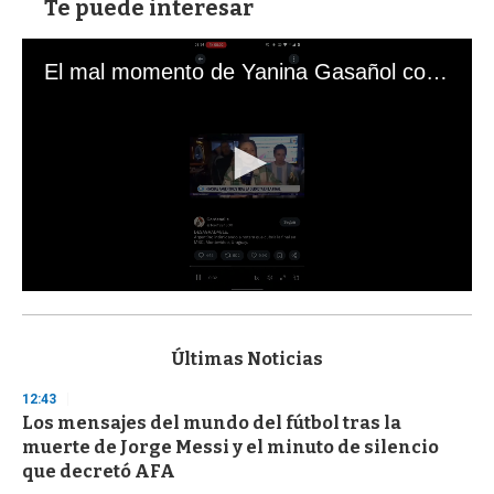
Te puede interesar
El mal momento de Yanina Gasañol con un hincha argentino en "Subrayado"
0
s
e
c
Últimas Noticias
o
n
12:43
d
Los mensajes del mundo del fútbol tras la
s
o
muerte de Jorge Messi y el minuto de silencio
f
que decretó AFA
3
3