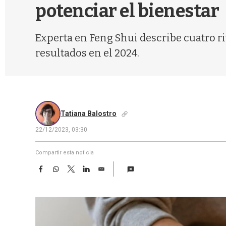
potenciar el bienestar
Experta en Feng Shui describe cuatro ri
resultados en el 2024.
Tatiana Balostro
22/12/2023, 03:30
Compartir esta noticia
F
W
T
L
E
a
h
w
i
m
c
a
i
n
a
e
t
t
k
i
b
s
t
e
l
o
A
e
d