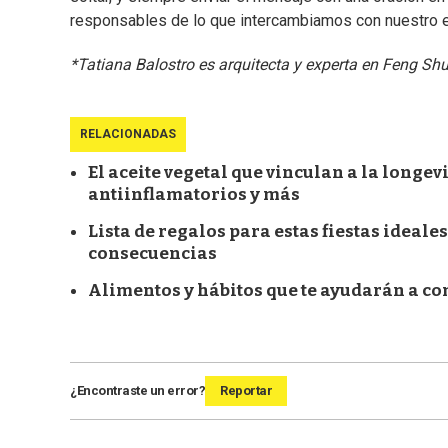
responsables de lo que intercambiamos con nuestro 
*Tatiana Balostro es arquitecta y experta en Feng Shu
RELACIONADAS
El aceite vegetal que vinculan a la longev
antiinflamatorios y más
Lista de regalos para estas fiestas ideale
consecuencias
Alimentos y hábitos que te ayudarán a co
¿Encontraste un error?
Reportar