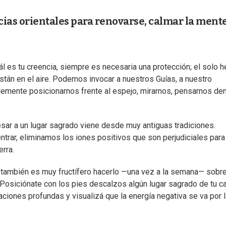
ias orientales para renovarse, calmar la mente
uál es tu creencia, siempre es necesaria una protección; el solo 
están en el aire. Podemos invocar a nuestros Guías, a nuestro
emente posicionarnos frente al espejo, mirarnos, pensarnos den
resar a un lugar sagrado viene desde muy antiguas tradiciones.
ntrar, eliminamos los iones positivos que son perjudiciales para
rra.
y también es muy fructífero hacerlo —una vez a la semana— sobre
. Posiciónate con los pies descalzos algún lugar sagrado de tu c
aciones profundas y visualizá que la energía negativa se va por 