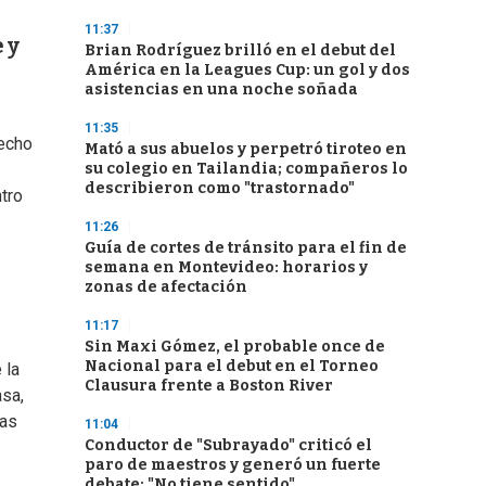
11:37
 y
Brian Rodríguez brilló en el debut del
América en la Leagues Cup: un gol y dos
asistencias en una noche soñada
11:35
hecho
Mató a sus abuelos y perpetró tiroteo en
su colegio en Tailandia; compañeros lo
describieron como "trastornado"
tro
11:26
Guía de cortes de tránsito para el fin de
semana en Montevideo: horarios y
zonas de afectación
11:17
Sin Maxi Gómez, el probable once de
Nacional para el debut en el Torneo
 la
Clausura frente a Boston River
asa,
las
11:04
Conductor de "Subrayado" criticó el
paro de maestros y generó un fuerte
debate: "No tiene sentido"