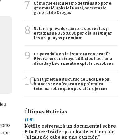
7
Cómo fue el siniestro de tránsito por el
que murió Gabriel Rossi, secretario
general de Drogas
8
Safaris privados, auroras boreales y
estadías de US$ 3.000 por día: así viajan
los uruguayos premium
9
La paradoja en la frontera con Brasil:
Rivera no construye edificios hace una
década y Livramento explota con obras
10
En la previa a discurso de Lacalle Pou,
blancos se enfrascan en polémica
interna sobre qué oposición ejercer
ías
Últimas Noticias
11:51
ibrio
Netflix estrenará un documental sobre
Fito Páez: tráiler y fecha de estreno de
ales.
“El mundo cabe en una canción”