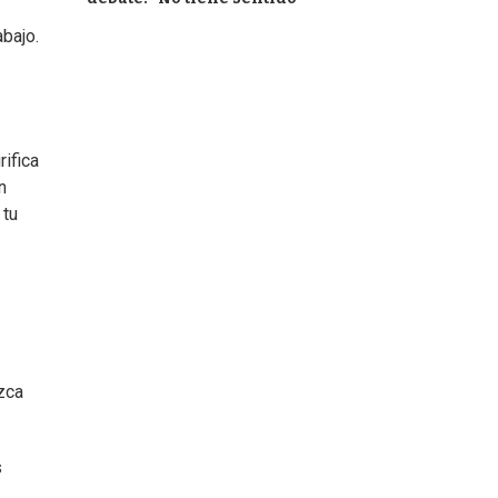
abajo.
rifica
n
 tu
zca
s