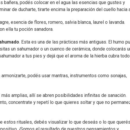
s bañera, podés colocar en el agua las esencias que gustes y
rminar de ducharte, tirarte encima la preparación del cuello hacia 
e, esencia de flores, romero, salvia blanca, laurel o lavanda.
n ella tu poción sanadora.
ahumado
. Esta es una de las prácticas más antiguas. El humo pu
cesitas un sahumador o un cuenco de cerámica, donde colocarás u
sahumador a tus pies y dejá que el aroma de la hierba cubra todo
a armonizarte, podés usar mantras, instrumentos como sonajas,
ás amplias, allí se abren posibilidades infinitas de sanación.
to, concentrate y repetí lo que quieres soltar y que no permane
e estos rituales, debés visualizar lo que deseás o lo que queré
n positivo. ¡Somos el resultado de nuestros pensamientos y