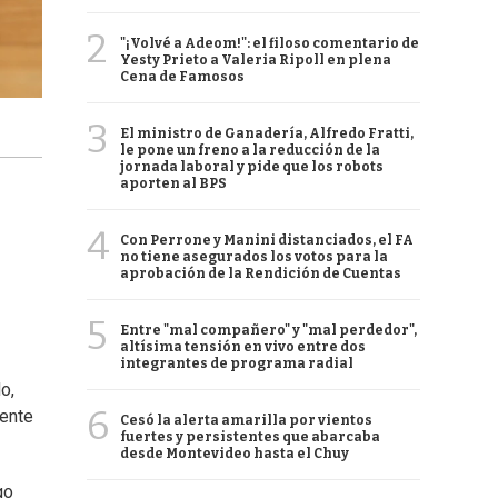
2
"¡Volvé a Adeom!": el filoso comentario de
Yesty Prieto a Valeria Ripoll en plena
Cena de Famosos
3
El ministro de Ganadería, Alfredo Fratti,
le pone un freno a la reducción de la
jornada laboral y pide que los robots
aporten al BPS
4
Con Perrone y Manini distanciados, el FA
no tiene asegurados los votos para la
aprobación de la Rendición de Cuentas
5
Entre "mal compañero" y "mal perdedor",
altísima tensión en vivo entre dos
integrantes de programa radial
o,
6
ente
Cesó la alerta amarilla por vientos
fuertes y persistentes que abarcaba
desde Montevideo hasta el Chuy
go