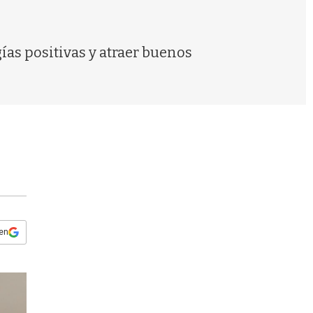
s
q
u
e
ías positivas y atraer buenos
d
a
 en