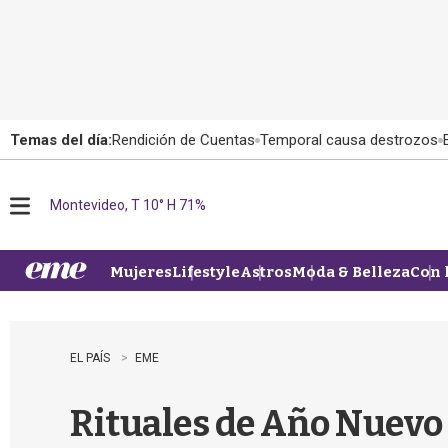
Temas del día:
Rendición de Cuentas
Temporal causa destrozos
Montevideo, T 10° H 71%
M
e
n
u
Mujeres
Lifestyle
Astros
Moda & Belleza
Con 
EL PAÍS
EME
Rituales de Año Nuevo 