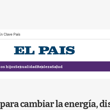
En Clave País
los hijos
Sexualidad
Realeza
Salud
para cambiar la energía, di